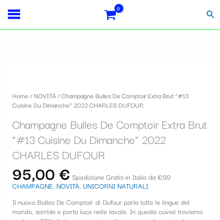
Vai
S
al
Cer
contenuto
e
l
e
Champagne
z
Bulles
i
De
Home
/
NOVITÀ
/ Champagne Bulles De Comptoir Extra Brut “#13
Comptoir
o
Cuisine Du Dimanche” 2022 CHARLES DUFOUR
Extra
Brut
n
Champagne Bulles De Comptoir Extra Brut
"#13
a
Cuisine
“#13 Cuisine Du Dimanche” 2022
Du
u
CHARLES DUFOUR
Dimanche"
2022
n
95,00
€
CHARLES
Spedizione Gratis in Italia da €99
a
DUFOUR
CHAMPAGNE
,
NOVITÀ
,
UNICORNI NATURALI
quantità
c
Il nuovo Bulles De Comptoir di Dufour parla tutte le lingue del
mondo, sorride e porta luce nelle tavole. In questa cuveé troviamo
a