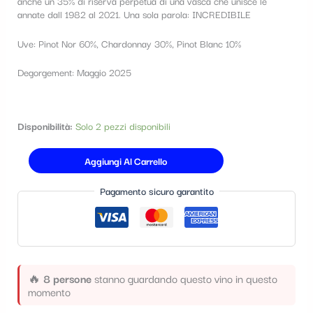
anche un 35% di riserva perpetua di una vasca che unisce le
t
annate dall 1982 al 2021. Una sola parola: INCREDIBILE
e
Uve: Pinot Nor 60%, Chardonnay 30%, Pinot Blanc 10%
g
Degorgement: Maggio 2025
o
r
i
Disponibilità:
Solo 2 pezzi disponibili
a
Aggiungi Al Carrello
Pagamento sicuro garantito
🔥
8 persone
stanno guardando questo vino in questo
momento