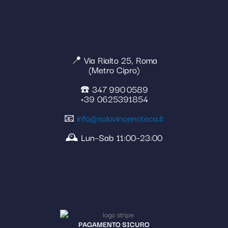
📍 Via Rialto 25, Roma
(Metro Cipro)
☎️ 347 990 0589
+39 0625391854
📧
info@solovinoenoteca.it
🕰️ Lun–Sab 11:00–23:00
PAGAMENTO SICURO