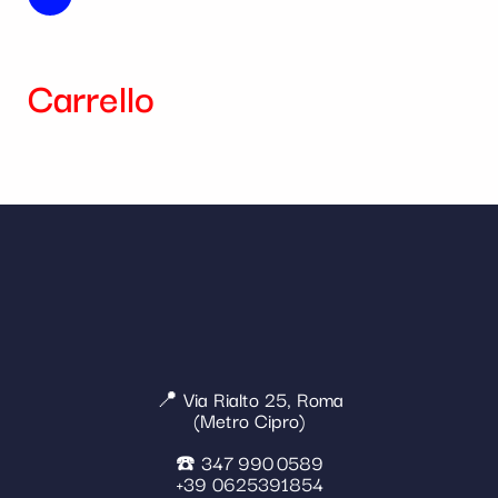
Carrello
📍 Via Rialto 25, Roma
(Metro Cipro)
☎️ 347 990 0589
+39 0625391854