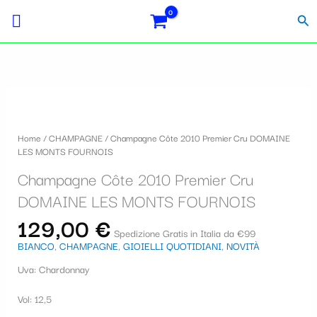
Vai
S
al
Cer
contenuto
e
l
e
z
i
Home
/
CHAMPAGNE
/ Champagne Côte 2010 Premier Cru DOMAINE
o
LES MONTS FOURNOIS
n
Champagne Côte 2010 Premier Cru
a
DOMAINE LES MONTS FOURNOIS
u
129,00
€
Spedizione Gratis in Italia da €99
n
BIANCO
,
CHAMPAGNE
,
GIOIELLI QUOTIDIANI
,
NOVITÀ
a
Uva: Chardonnay
c
Vol: 12,5
a