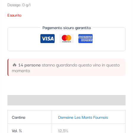
t
Dosage: 0 g/l
e
Esaurito
g
Pagamento sicuro garantito
o
r
i
a
🔥
14 persone
stanno guardando questo vino in questo
momento
Informazioni aggiuntive
Cantina
Domaine Les Monts Fournois
Vol. %
12,5%