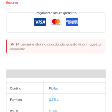
Esaurito
t
e
Pagamento sicuro garantito
g
o
r
🔥
14 persone
stanno guardando questo vino in questo
i
momento
a
Informazioni aggiuntive
Cantina
Piollot
Formato
0,75 L
Vol. %
12,0%