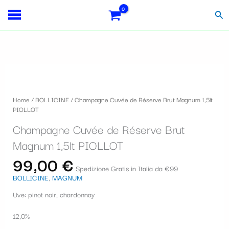
Vai
S
al
Cer
contenuto
e
l
e
z
i
Home
/
BOLLICINE
/ Champagne Cuvée de Réserve Brut Magnum 1,5lt
o
PIOLLOT
n
Champagne Cuvée de Réserve Brut
a
Magnum 1,5lt PIOLLOT
u
99,00
€
Spedizione Gratis in Italia da €99
n
BOLLICINE
,
MAGNUM
a
Uve: pinot noir, chardonnay
c
12,0%
a