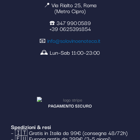
📍 Via Rialto 25, Roma
(Metro Cipro)
☎️ 347 990 0589
+39 0625391854
📧
info@solovinoenoteca.it
🕰️ Lun–Sab 11:00–23:00
PAGAMENTO SICURO
Spedizioni & resi
– 🇮🇹 Gratis in Italia da 99€ (consegna 48/72h)
– 🇪🇺 Europa gratis da 399€ (3–5 giorni)