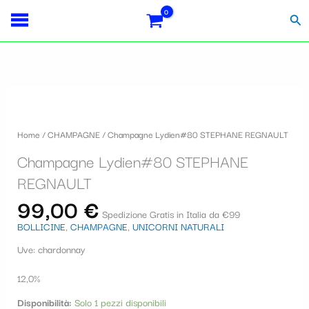
Vai
S
al
Cer
contenuto
e
l
e
Champagne
z
Lydien#80
i
STEPHANE
Home
/
CHAMPAGNE
/ Champagne Lydien#80 STEPHANE REGNAULT
REGNAULT
o
quantità
Champagne Lydien#80 STEPHANE
n
REGNAULT
a
99,00
€
u
Spedizione Gratis in Italia da €99
BOLLICINE
,
CHAMPAGNE
,
UNICORNI NATURALI
n
Uve: chardonnay
a
c
12,0%
a
Disponibilità:
Solo 1 pezzi disponibili