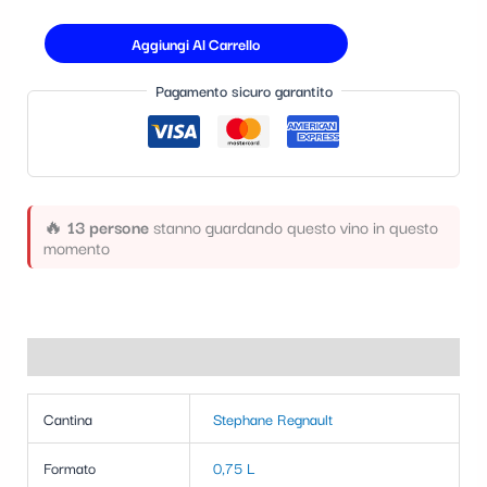
t
Aggiungi Al Carrello
e
g
Pagamento sicuro garantito
o
r
i
a
🔥
13 persone
stanno guardando questo vino in questo
momento
Informazioni aggiuntive
Cantina
Stephane Regnault
Formato
0,75 L