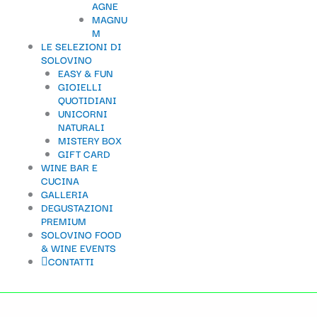
AGNE
t
MAGNU
M
e
LE SELEZIONI DI
g
SOLOVINO
EASY & FUN
o
GIOIELLI
QUOTIDIANI
r
UNICORNI
i
NATURALI
MISTERY BOX
a
GIFT CARD
WINE BAR E
CUCINA
GALLERIA
DEGUSTAZIONI
PREMIUM
SOLOVINO FOOD
& WINE EVENTS
CONTATTI