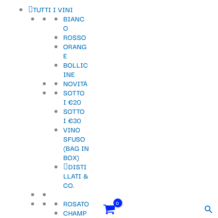
Vai
S
TUTTI I VINI
al
BIANC
contenuto
e
O
ROSSO
l
ORANG
e
E
BOLLIC
z
INE
NOVITÀ
i
SOTTO
o
I €20
SOTTO
n
I €30
VINO
a
SFUSO
u
(BAG IN
BOX)
n
DISTI
LLATI &
a
CO.
c
ROSATO
Cer
a
CHAMP