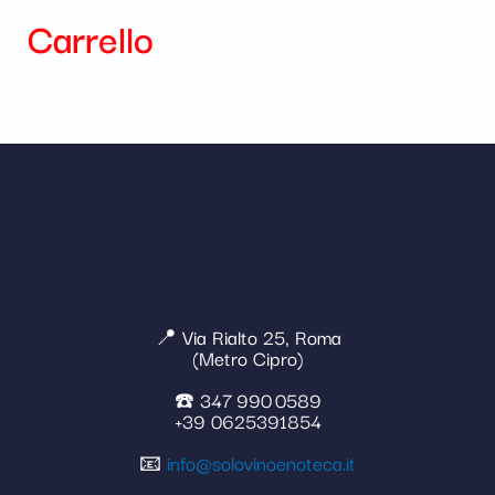
Carrello
📍 Via Rialto 25, Roma
(Metro Cipro)
☎️ 347 990 0589
+39 0625391854
📧
info@solovinoenoteca.it