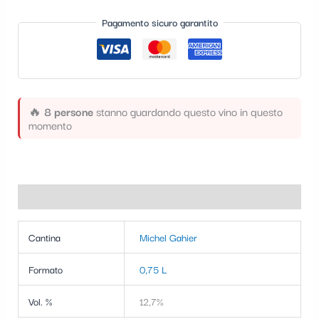
t
Pagamento sicuro garantito
e
g
o
r
🔥
8 persone
stanno guardando questo vino in questo
momento
i
a
Informazioni aggiuntive
Cantina
Michel Gahier
Formato
0,75 L
Vol. %
12,7%