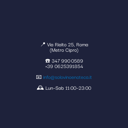
📍 Via Rialto 25, Roma
(Metro Cipro)
☎️ 347 990 0589
+39 0625391854
📧
info@solovinoenoteca.it
🕰️ Lun–Sab 11:00–23:00