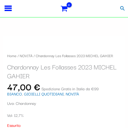
Vai
Importo
Totale
S
al
fiscale:
Carrello:
Cer
contenuto
e
l
e
z
i
Home
/
NOVITÀ
/ Chardonnay Les Follasses 2023 MICHEL GAHIER
o
Chardonnay Les Follasses 2023 MICHEL
n
GAHIER
a
47,00
€
u
Spedizione Gratis in Italia da €99
BIANCO
,
GIOIELLI QUOTIDIANI
,
NOVITÀ
n
Uva: Chardonnay
a
c
Vol: 12,7%
a
Esaurito