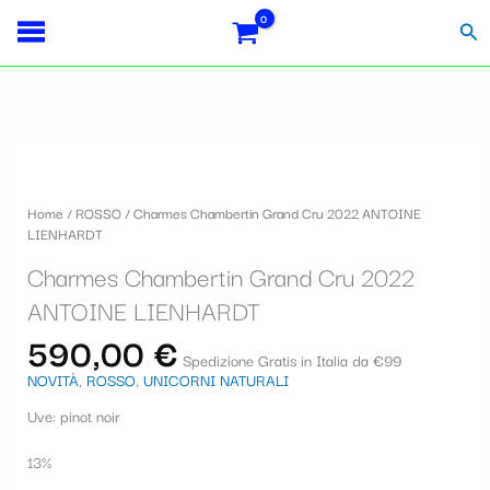
Vai
Importo
Totale
S
al
fiscale:
Carrello:
Cer
contenuto
e
l
e
Charmes
z
Chambertin
i
Grand
Home
/
ROSSO
/ Charmes Chambertin Grand Cru 2022 ANTOINE
Cru
o
LIENHARDT
2022
ANTOINE
n
Charmes Chambertin Grand Cru 2022
LIENHARDT
a
quantità
ANTOINE LIENHARDT
u
590,00
€
Spedizione Gratis in Italia da €99
n
NOVITÀ
,
ROSSO
,
UNICORNI NATURALI
a
Uve: pinot noir
c
13%
a