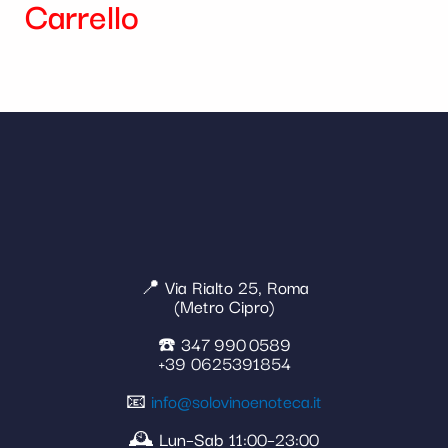
Carrello
📍 Via Rialto 25, Roma
(Metro Cipro)
☎️ 347 990 0589
+39 0625391854
📧
info@solovinoenoteca.it
🕰️ Lun–Sab 11:00–23:00