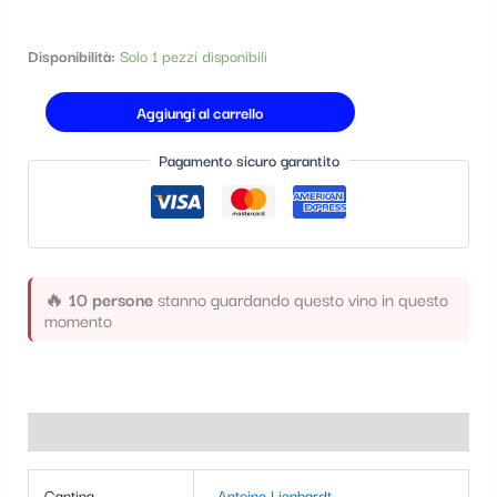
t
e
Disponibilità:
Solo 1 pezzi disponibili
g
Aggiungi al carrello
o
r
Pagamento sicuro garantito
i
a
🔥
10 persone
stanno guardando questo vino in questo
momento
Informazioni aggiuntive
Cantina
Antoine Lienhardt