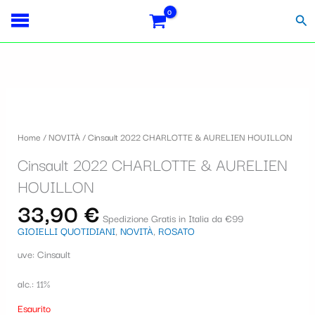
Vai
S
al
Cer
contenuto
e
l
e
z
i
Home
/
NOVITÀ
/ Cinsault 2022 CHARLOTTE & AURELIEN HOUILLON
o
Cinsault 2022 CHARLOTTE & AURELIEN
n
HOUILLON
a
33,90
€
u
Spedizione Gratis in Italia da €99
GIOIELLI QUOTIDIANI
,
NOVITÀ
,
ROSATO
n
uve: Cinsault
a
c
alc.: 11%
a
Esaurito