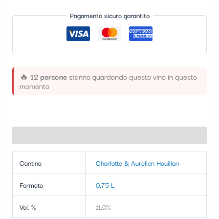
t
Pagamento sicuro garantito
e
g
o
r
🔥
12 persone
stanno guardando questo vino in questo
momento
i
a
Informazioni aggiuntive
Cantina
Charlotte & Aurelien Houillon
Formato
0,75 L
Vol. %
11,0%