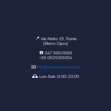
📍 Via Rialto 25, Roma
(Metro Cipro)
☎️ 347 990 0589
+39 0625391854
📧
info@solovinoenoteca.it
🕰️ Lun–Sab 11:00–23:00