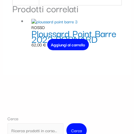
Prodotti correlati
ROSSO
Ploussard Point Barre
2022 BORNARD
62,00
€
Aggiungi al carrello
Cerca
Cerca