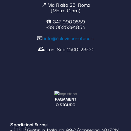
📍 Via Rialto 25, Roma
(Metro Cipro)
☎️ 347 990 0589
+39 0625391854
📧
info@solovinoenoteca.it
🕰️ Lun–Sab 11:00–23:00
PAGAMENT
O SICURO
Spedizioni & resi
– 🇮🇹 Gratis in Italia da 99€ (consegna 48/72h)