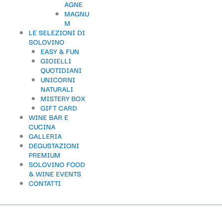
AGNE
t
MAGNU
M
e
LE SELEZIONI DI
g
SOLOVINO
EASY & FUN
o
GIOIELLI
QUOTIDIANI
r
UNICORNI
i
NATURALI
MISTERY BOX
a
GIFT CARD
WINE BAR E
CUCINA
GALLERIA
DEGUSTAZIONI
PREMIUM
SOLOVINO FOOD
& WINE EVENTS
CONTATTI