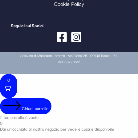
Cookie Policy
Seguici sui Social
Solovino di Macinanti Lorenzo - Via Rialto 25 - 00136 Roma - P.I.
03069720591
0
Chiudi carrello
Il tuo carrello è vuoto
0
Dai un'occhiata al nostro negozio per vedere cosa è disponibile