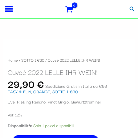
Vai
Importo
Totale
S
al
fiscale:
Carrello:
Cer
contenuto
e
l
e
Cuveé
z
2022
i
LELLE
Home
/
SOTTO I €30
/ Cuveé 2022 LELLE IHR WEIN!
IHR
o
WEIN!
Cuveé 2022 LELLE IHR WEIN!
quantità
n
29,90
€
a
Spedizione Gratis in Italia da €99
EASY & FUN
,
ORANGE
,
SOTTO I €30
u
Uve: Riesling Renano, Pinot Grigio, Gewürtztraminer
n
a
Vol: 12%
c
Disponibilità:
Solo 1 pezzi disponibili
a