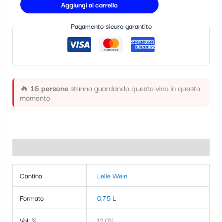
Aggiungi al carrello
t
e
Pagamento sicuro garantito
g
o
r
i
🔥
16 persone
stanno guardando questo vino in questo
momento
a
Informazioni aggiuntive
Cantina
Lelle Wein
Formato
0,75 L
Vol. %
12,0%