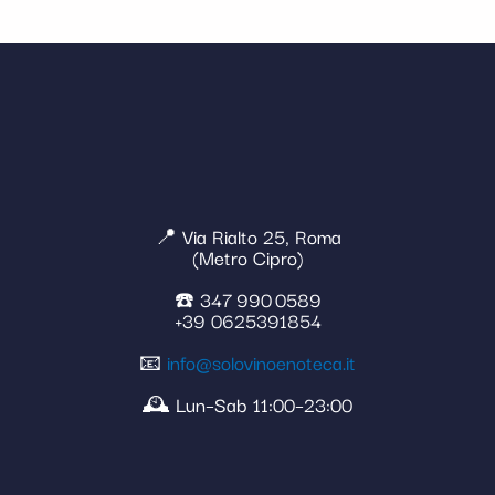
📍 Via Rialto 25, Roma
(Metro Cipro)
☎️ 347 990 0589
+39 0625391854
📧
info@solovinoenoteca.it
🕰️ Lun–Sab 11:00–23:00