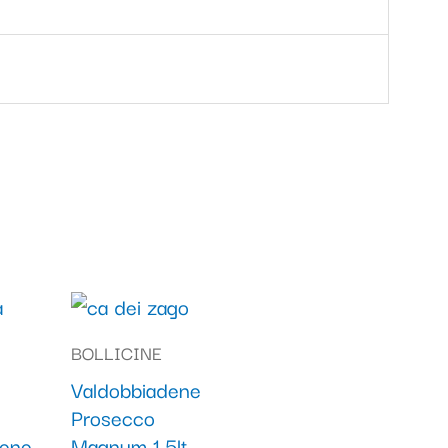
BOLLICINE
Valdobbiadene
Prosecco
dene
Magnum 1,5lt