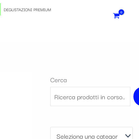
S
DEGUSTAZIONI PREMIUM
e
l
e
z
Cerca
i
o
n
a