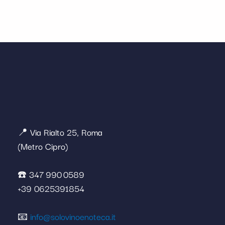
📍 Via Rialto 25, Roma
(Metro Cipro)
☎️ 347 990 0589
+39 0625391854
📧
info@solovinoenoteca.it