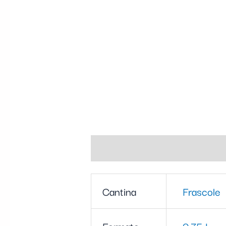
Informazioni aggiuntive
Cantina
Frascole
Formato
0,75 L