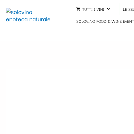
Vai
TUTTI I VINI
LE SE
al
contenuto
SOLOVINO FOOD & WINE EVEN