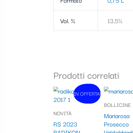
Vol. %
13,5%
Prodotti correlati
Il
Il
IN OFFERTA!
In vendita!
prezzo
prezzo
BOLLICINE
originale
attuale
NOVITÀ
Mariarosa
era:
è:
RS 2023
Prosecco
42,90 €.
39,90 €.
RADIKON
Valdobbia