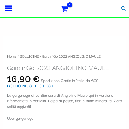
Vai
Importo
Totale
S
al
fiscale:
Carrello:
Cer
contenuto
e
l
e
z
i
Home
/
BOLLICINE
/ Garg n’Go 2022 ANGIOLINO MAULE
o
Garg n’Go 2022 ANGIOLINO MAULE
n
16,90
€
a
Spedizione Gratis in Italia da €99
BOLLICINE
,
SOTTO I €30
u
La garganega di La Biancara di Angiolino Maule qui in versione
n
rifermentata in bottiglia. Polpa di pesca, fiori e tanta mineralità. Zero
a
solfiti aggiunti!
c
Uve: garganega
a