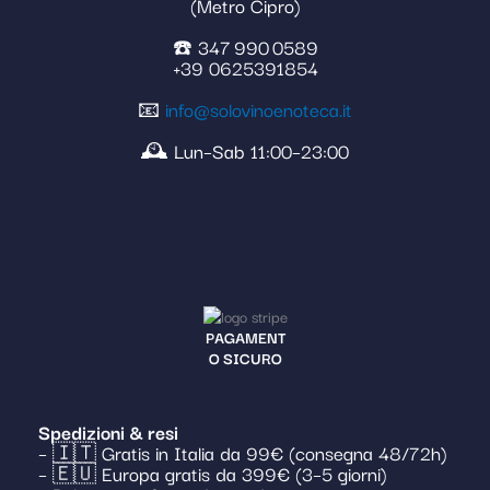
(Metro Cipro)
☎️ 347 990 0589
+39 0625391854
📧
info@solovinoenoteca.it
🕰️ Lun–Sab 11:00–23:00
PAGAMENT
O SICURO
Spedizioni & resi
– 🇮🇹 Gratis in Italia da 99€ (consegna 48/72h)
– 🇪🇺 Europa gratis da 399€ (3–5 giorni)