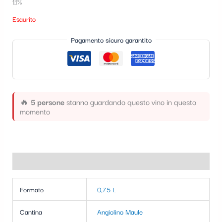
11%
t
Esaurito
e
g
Pagamento sicuro garantito
o
r
i
🔥
5 persone
stanno guardando questo vino in questo
a
momento
Informazioni aggiuntive
Formato
0,75 L
Cantina
Angiolino Maule