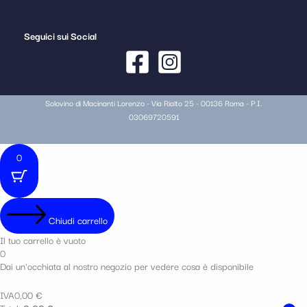
Seguici sui Social
Solovino di Macinanti Lorenzo - Via Rialto 25 - 00136 Roma - P.I.
03069720591
0
Chiudi carrello
Il tuo carrello è vuoto
0
Dai un'occhiata al nostro negozio per vedere cosa è disponibile
IVA
0,00
€