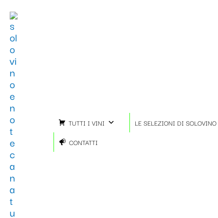
Vai
Importo
Totale
al
fiscale:
Carrello:
contenuto
TUTTI I VINI
LE SELEZIONI DI SOLOVINO
CONTATTI