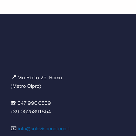
📍 Via Rialto 25, Roma
(Metro Cipro)
☎️ 347 990 0589
+39 0625391854
📧
info@solovinoenoteca.it