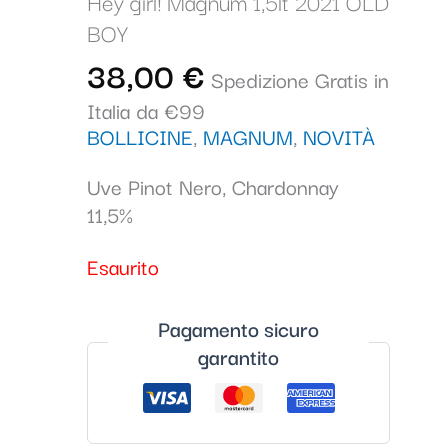
Hey girl! Magnum 1,5lt 2021 OLD
BOY
38,00
€
Spedizione Gratis in
Italia da €99
BOLLICINE
,
MAGNUM
,
NOVITÀ
Uve Pinot Nero, Chardonnay
11,5%
Esaurito
Pagamento sicuro
garantito