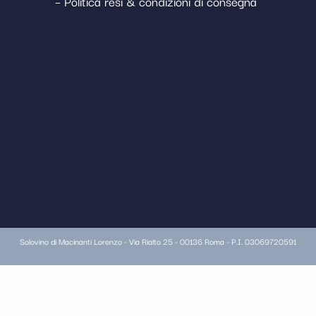
– Politica resi & condizioni di consegna
Solovino di Macinanti Lorenzo - Via Rialto 25 - 00136 Roma - P.I. 03069720591