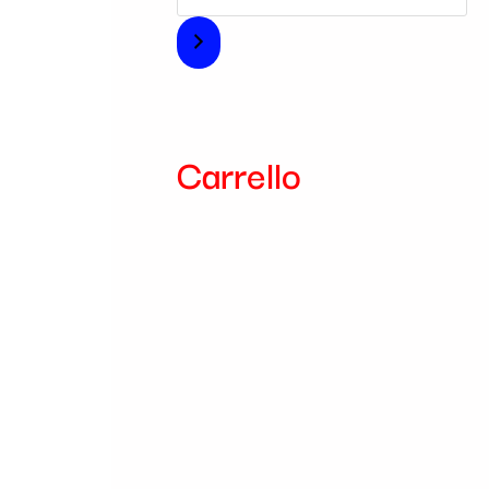
i
a
Carrello