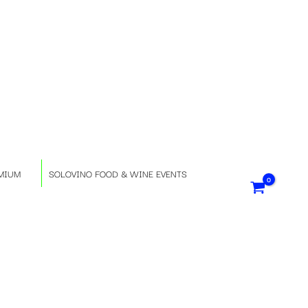
S
e
l
e
z
MIUM
SOLOVINO FOOD & WINE EVENTS
i
o
n
a