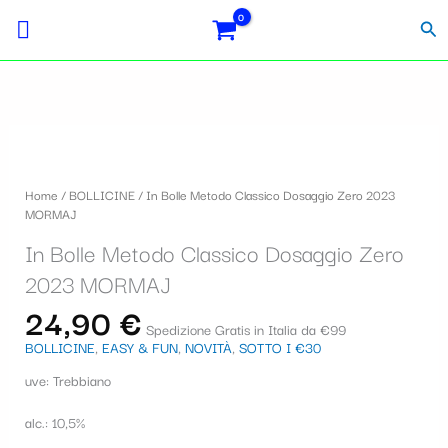
Vai
Importo
Totale
S
al
fiscale:
Carrello:
Cer
contenuto
e
l
e
z
i
Home
/
BOLLICINE
/ In Bolle Metodo Classico Dosaggio Zero 2023
o
MORMAJ
n
In Bolle Metodo Classico Dosaggio Zero
a
2023 MORMAJ
u
24,90
€
Spedizione Gratis in Italia da €99
n
BOLLICINE
,
EASY & FUN
,
NOVITÀ
,
SOTTO I €30
a
uve: Trebbiano
c
alc.: 10,5%
a