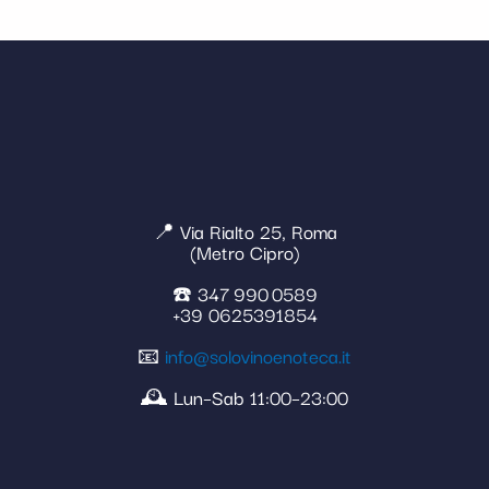
📍 Via Rialto 25, Roma
(Metro Cipro)
☎️ 347 990 0589
+39 0625391854
📧
info@solovinoenoteca.it
🕰️ Lun–Sab 11:00–23:00