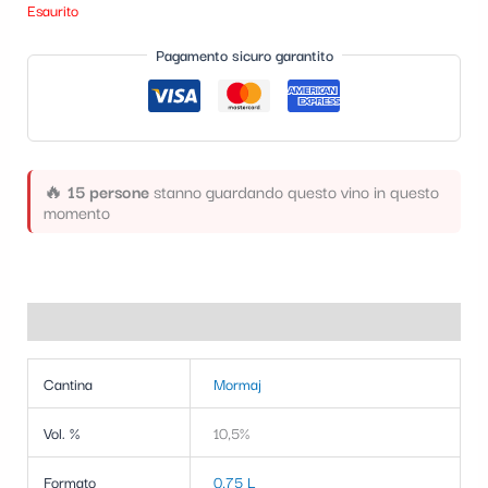
Esaurito
t
e
Pagamento sicuro garantito
g
o
r
🔥
15 persone
stanno guardando questo vino in questo
i
momento
a
Informazioni aggiuntive
Cantina
Mormaj
Vol. %
10,5%
Formato
0,75 L