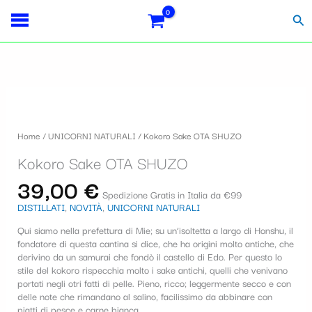
Vai
Importo
Totale
S
al
fiscale:
Carrello:
Cer
contenuto
e
l
e
z
i
Home
/
UNICORNI NATURALI
/ Kokoro Sake OTA SHUZO
o
Kokoro Sake OTA SHUZO
n
39,00
€
a
Spedizione Gratis in Italia da €99
DISTILLATI
,
NOVITÀ
,
UNICORNI NATURALI
u
Qui siamo nella prefettura di Mie; su un’isoltetta a largo di Honshu, il
n
fondatore di questa cantina si dice, che ha origini molto antiche, che
a
derivino da un samurai che fondò il castello di Edo. Per questo lo
stile del kokoro rispecchia molto i sake antichi, quelli che venivano
c
portati negli otri fatti di pelle. Pieno, ricco; leggermente secco e con
delle note che rimandano al salino, facilissimo da abbinare con
a
piatti di pesce e carne bianca.