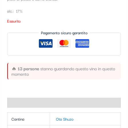
t
alc.: 17%
e
Esaurito
g
o
Pagamento sicuro garantito
r
i
a
🔥
13 persone
stanno guardando questo vino in questo
momento
Informazioni aggiuntive
Cantina
Ota Shuzo