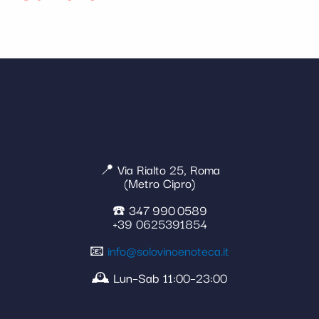
📍 Via Rialto 25, Roma
(Metro Cipro)
☎️ 347 990 0589
+39 0625391854
📧
info@solovinoenoteca.it
🕰️ Lun–Sab 11:00–23:00