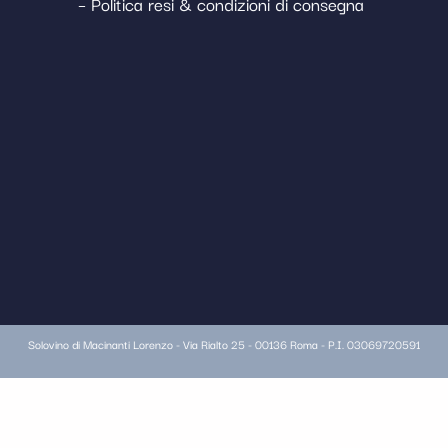
– Politica resi & condizioni di consegna
Solovino di Macinanti Lorenzo - Via Rialto 25 - 00136 Roma - P.I. 03069720591