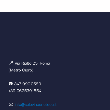
📍 Via Rialto 25, Roma
(Metro Cipro)
☎️ 347 990 0589
+39 0625391854
📧
info@solovinoenoteca.it