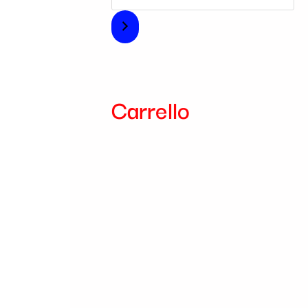
i
a
Carrello