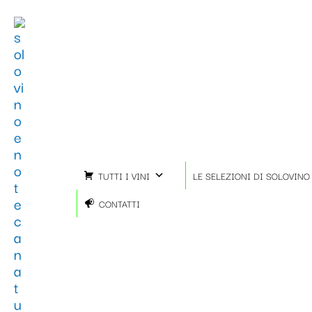
Vai
Importo
Totale
al
fiscale:
Carrello:
contenuto
TUTTI I VINI
LE SELEZIONI DI SOLOVINO
CONTATTI