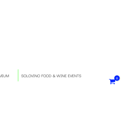
S
e
l
e
z
MIUM
SOLOVINO FOOD & WINE EVENTS
i
o
n
a