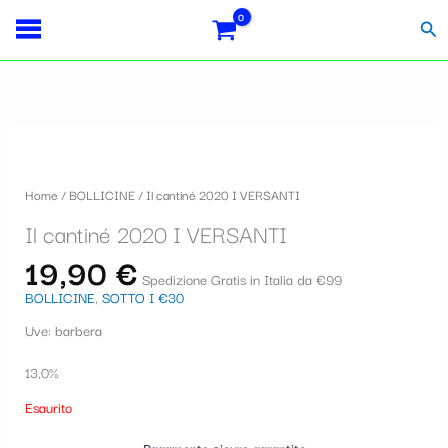
Vai
Importo
Totale
S
al
fiscale:
Carrello:
Cer
contenuto
e
l
e
z
i
Home
/
BOLLICINE
/ Il cantiné 2020 I VERSANTI
o
Il cantiné 2020 I VERSANTI
n
19,90
€
a
Spedizione Gratis in Italia da €99
BOLLICINE
,
SOTTO I €30
u
Uve: barbera
n
a
13,0%
c
Esaurito
a