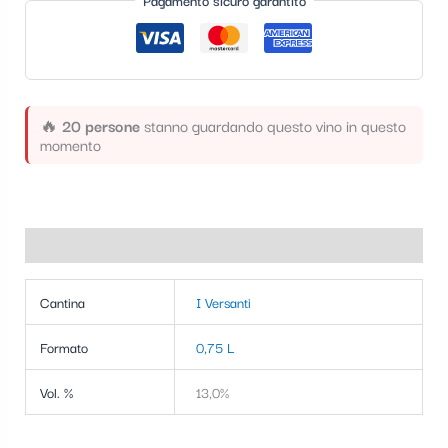
Pagamento sicuro garantito
t
e
g
o
🔥
20 persone
stanno guardando questo vino in questo
r
momento
i
a
Informazioni aggiuntive
Cantina
I Versanti
Formato
0,75 L
Vol. %
13,0%