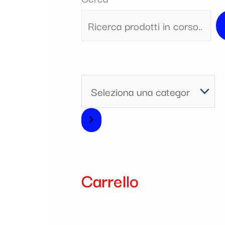
i
a
Carrello