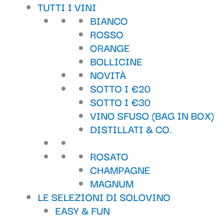
Il
Il
TUTTI I VINI
prezzo
prezzo
BIANCO
originale
attuale
ROSSO
era:
è:
ORANGE
42,90 €.
39,90 €.
BOLLICINE
NOVITÀ
SOTTO I €20
SOTTO I €30
VINO SFUSO (BAG IN BOX)
DISTILLATI & CO.
ROSATO
CHAMPAGNE
MAGNUM
LE SELEZIONI DI SOLOVINO
EASY & FUN