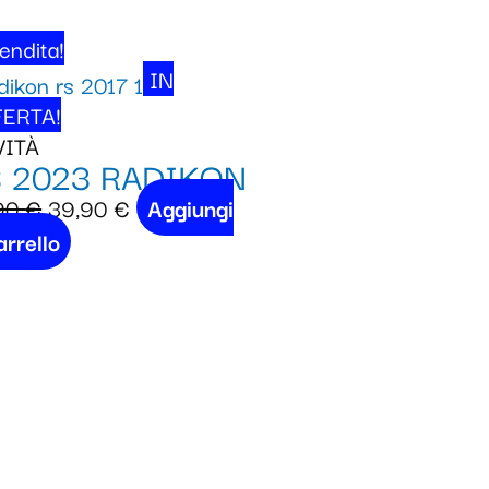
endita!
IN
ERTA!
VITÀ
 2023 RADIKON
90
€
39,90
€
Aggiungi
arrello