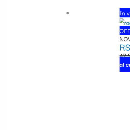
In v
OFF
NO
RS
42,
al c