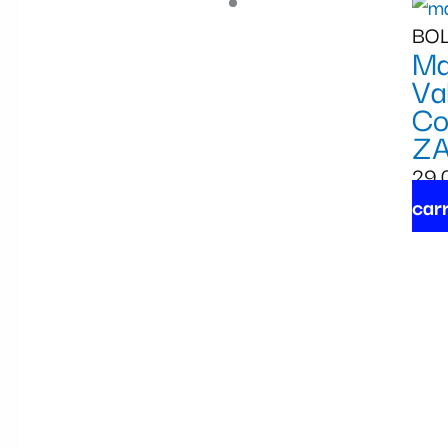
BOL
Ma
Va
Co
Z
29,
carr