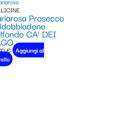
LICINE
riarosa Prosecco
ldobbiadene
lfondo CA’ DEI
AGO
00
€
Aggiungi al
ello