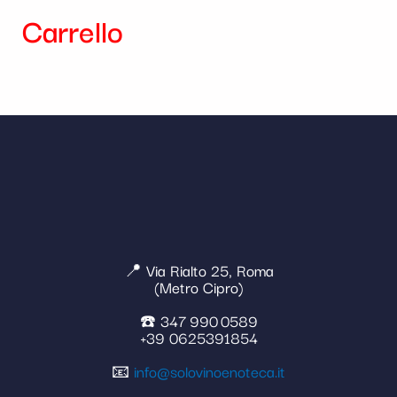
Carrello
📍 Via Rialto 25, Roma
(Metro Cipro)
☎️ 347 990 0589
+39 0625391854
📧
info@solovinoenoteca.it