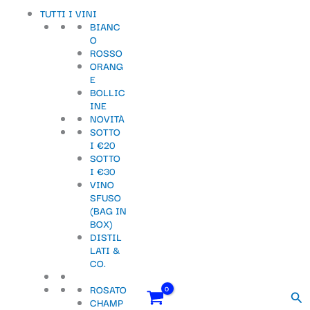
Vai
Importo
Totale
S
TUTTI I VINI
al
fiscale:
Carrello:
BIANC
contenuto
e
O
ROSSO
l
ORANG
e
E
BOLLIC
z
INE
NOVITÀ
i
SOTTO
o
I €20
SOTTO
n
I €30
VINO
a
SFUSO
u
(BAG IN
BOX)
n
DISTIL
LATI &
a
CO.
c
ROSATO
Cer
a
CHAMP