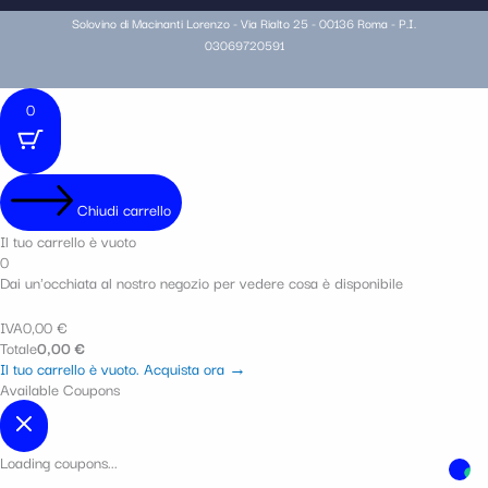
Solovino di Macinanti Lorenzo - Via Rialto 25 - 00136 Roma - P.I.
03069720591
0
Chiudi carrello
Il tuo carrello è vuoto
0
Dai un'occhiata al nostro negozio per vedere cosa è disponibile
IVA
0,00
€
Totale
0,00
€
Il tuo carrello è vuoto. Acquista ora →
Available Coupons
Loading coupons...