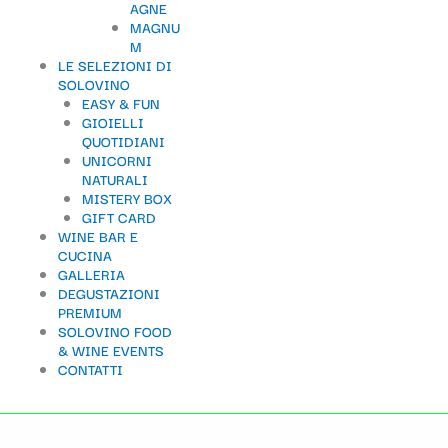
AGNE
t
MAGNU
M
e
LE SELEZIONI DI
g
SOLOVINO
EASY & FUN
o
GIOIELLI
QUOTIDIANI
r
UNICORNI
i
NATURALI
MISTERY BOX
a
GIFT CARD
WINE BAR E
CUCINA
GALLERIA
DEGUSTAZIONI
PREMIUM
SOLOVINO FOOD
& WINE EVENTS
CONTATTI