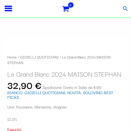
Vai
Importo
Totale
S
al
fiscale:
Carrello:
Cer
contenuto
e
l
e
z
i
Home
/
GIOIELLI QUOTIDIANI
/ Le Grand Blanc 2024 MAISON
o
STEPHAN
n
Le Grand Blanc 2024 MAISON STEPHAN
a
32,90
€
Spedizione Gratis in Italia da €99
u
BIANCO
,
GIOIELLI QUOTIDIANI
,
NOVITÀ
,
SOLOVINO BEST
PICKS
n
Uve: Roussane, Marsanne, Viognier
a
c
12,5%
a
Esaurito