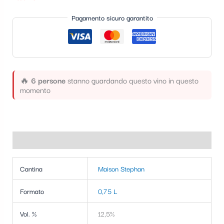
t
Pagamento sicuro garantito
e
g
o
r
🔥
6 persone
stanno guardando questo vino in questo
i
momento
a
Informazioni aggiuntive
Cantina
Maison Stephan
Formato
0,75 L
Vol. %
12,5%