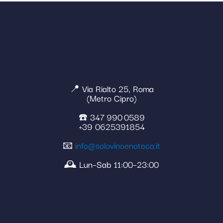
📍 Via Rialto 25, Roma
(Metro Cipro)
☎️ 347 990 0589
+39 0625391854
📧
info@solovinoenoteca.it
🕰️ Lun–Sab 11:00–23:00