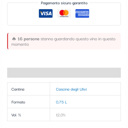
Pagamento sicuro garantito
t
e
g
o
🔥
16 persone
stanno guardando questo vino in questo
r
momento
i
a
Informazioni aggiuntive
Cantina
Cascina degli Ulivi
Formato
0,75 L
Vol. %
12,0%