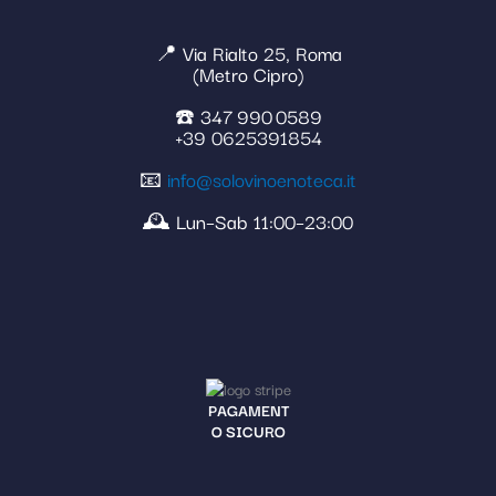
📍 Via Rialto 25, Roma
(Metro Cipro)
☎️ 347 990 0589
+39 0625391854
📧
info@solovinoenoteca.it
🕰️ Lun–Sab 11:00–23:00
PAGAMENT
O SICURO