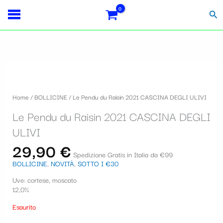
Vai
Importo
Totale
S
al
fiscale:
Carrello:
Cer
contenuto
e
l
e
z
i
Home
/
BOLLICINE
/ Le Pendu du Raisin 2021 CASCINA DEGLI ULIVI
o
Le Pendu du Raisin 2021 CASCINA DEGLI
n
ULIVI
a
29,90
€
u
Spedizione Gratis in Italia da €99
BOLLICINE
,
NOVITÀ
,
SOTTO I €30
n
Uve: cortese, moscato
a
12,0%
c
Esaurito
a