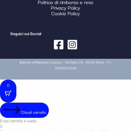
Politica di rimborso e reso
Privacy Policy
Cookie Policy
Seguici sui Social
Solovino di Macinanti Lorenzo - Via Rialto 25 - 00136 Roma - P.I.
03069720591
0
Chiudi carrello
Il tuo carrello è vuoto
0