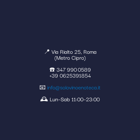
📍 Via Rialto 25, Roma
(Metro Cipro)
☎️ 347 990 0589
+39 0625391854
📧
info@solovinoenoteca.it
🕰️ Lun–Sab 11:00–23:00