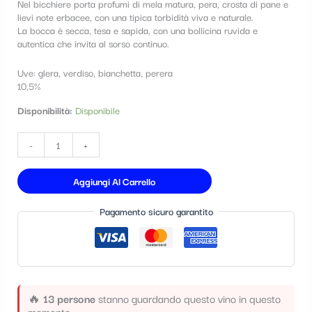
Nel bicchiere porta profumi di mela matura, pera, crosta di pane e
t
lievi note erbacee, con una tipica torbidità viva e naturale.
La bocca è secca, tesa e sapida, con una bollicina ruvida e
e
autentica che invita al sorso continuo.
g
Uve: glera, verdiso, bianchetta, perera
o
10,5%
r
Disponibilità:
Disponibile
i
a
-
+
Aggiungi Al Carrello
Pagamento sicuro garantito
🔥
13 persone
stanno guardando questo vino in questo
momento