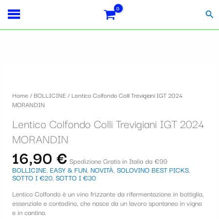
Vai
S
al
Cer
contenuto
e
l
e
Lentico
z
Colfondo
i
Colli
Home
/
BOLLICINE
/ Lentico Colfondo Colli Trevigiani IGT 2024
Trevigiani
o
MORANDIN
IGT
2024
n
Lentico Colfondo Colli Trevigiani IGT 2024
MORANDIN
a
quantità
MORANDIN
u
16,90
€
Spedizione Gratis in Italia da €99
n
BOLLICINE
,
EASY & FUN
,
NOVITÀ
,
SOLOVINO BEST PICKS
,
SOTTO I €20
,
SOTTO I €30
a
Lentico
Colfondo è un vino frizzante da rifermentazione in bottiglia,
c
essenziale e contadino, che nasce da un lavoro spontaneo in vigna
a
e in cantina.