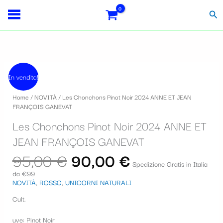
Vai
S
al
Cer
contenuto
e
l
e
Il
Il
z
prezzo
prezzo
In vendita!
originale
attuale
i
era:
è:
Home
/
NOVITÀ
/ Les Chonchons Pinot Noir 2024 ANNE ET JEAN
95,00 €.
90,00 €.
o
FRANÇOIS GANEVAT
n
Les Chonchons Pinot Noir 2024 ANNE ET
a
JEAN FRANÇOIS GANEVAT
u
95,00
€
90,00
€
Spedizione Gratis in Italia
n
da €99
NOVITÀ
,
ROSSO
,
UNICORNI NATURALI
a
c
Cult.
a
uve: Pinot Noir