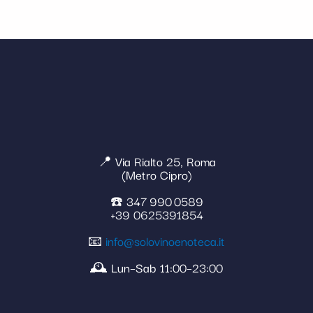
📍 Via Rialto 25, Roma
(Metro Cipro)
☎️ 347 990 0589
+39 0625391854
📧
info@solovinoenoteca.it
🕰️ Lun–Sab 11:00–23:00