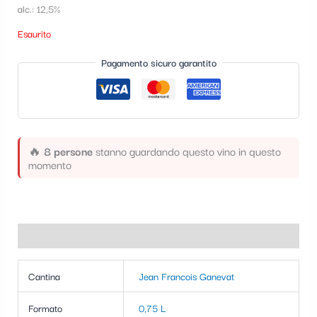
alc.: 12,5%
t
Esaurito
e
g
Pagamento sicuro garantito
o
r
i
a
🔥
8 persone
stanno guardando questo vino in questo
momento
Informazioni aggiuntive
Cantina
Jean Francois Ganevat
Formato
0,75 L