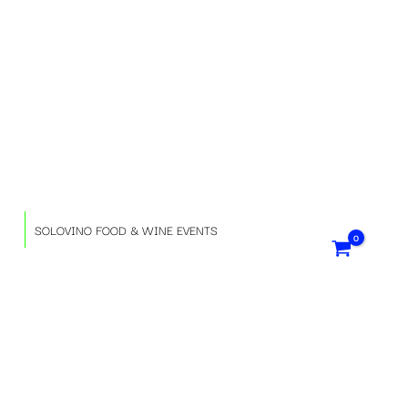
S
e
l
e
z
SOLOVINO FOOD & WINE EVENTS
i
o
n
a