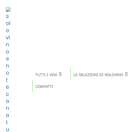
Vai
Importo
Totale
al
fiscale:
Carrello:
contenuto
TUTTI I VINI
LE SELEZIONI DI SOLOVINO
CONTATTI