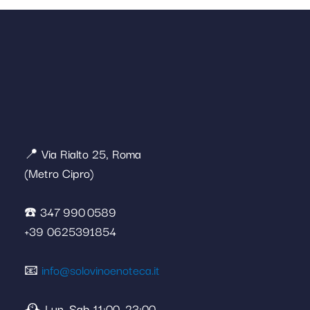
📍 Via Rialto 25, Roma
(Metro Cipro)
☎️ 347 990 0589
+39 0625391854
📧
info@solovinoenoteca.it
🕰️ Lun–Sab 11:00–23:00