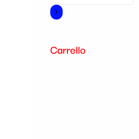
i
a
Carrello