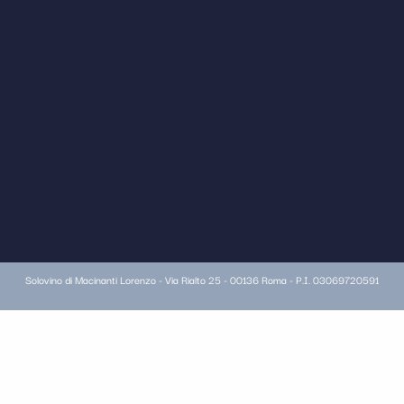
Solovino di Macinanti Lorenzo - Via Rialto 25 - 00136 Roma - P.I. 03069720591