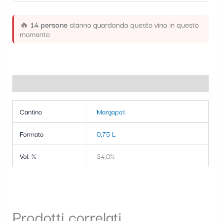
t
e
🔥
14 persone
stanno guardando questo vino in questo
momento
g
o
r
Informazioni aggiuntive
i
a
Cantina
Margapoti
Formato
0,75 L
Vol. %
34,0%
Prodotti correlati