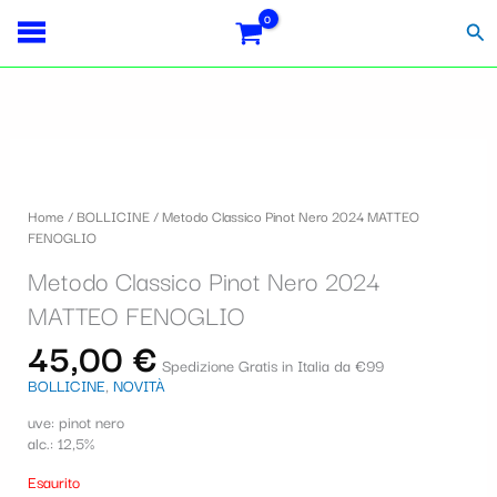
Vai
Importo
Totale
S
al
fiscale:
Carrello:
Cer
contenuto
e
l
e
z
i
Home
/
BOLLICINE
/ Metodo Classico Pinot Nero 2024 MATTEO
o
FENOGLIO
n
Metodo Classico Pinot Nero 2024
a
MATTEO FENOGLIO
u
45,00
€
Spedizione Gratis in Italia da €99
n
BOLLICINE
,
NOVITÀ
a
uve: pinot nero
c
alc.: 12,5%
a
Esaurito