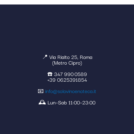
📍 Via Rialto 25, Roma
(Metro Cipro)
☎️ 347 990 0589
+39 0625391854
📧
info@solovinoenoteca.it
🕰️ Lun–Sab 11:00–23:00