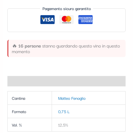
t
Pagamento sicuro garantito
e
g
o
r
🔥
16 persone
stanno guardando questo vino in questo
momento
i
a
Informazioni aggiuntive
Cantina
Matteo Fenoglio
Formato
0,75 L
Vol. %
12,5%