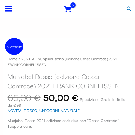
Vai
Importo
Totale
S
al
fiscale:
Carrello:
Cer
contenuto
e
l
e
Il
Il
z
prezzo
prezzo
In vendita!
originale
attuale
i
era:
è:
Home
/
NOVITÀ
/ Munjebel Rosso (edizione Cassa Contrade) 2021
65,00 €.
50,00 €.
o
FRANK CORNELISSEN
n
Munjebel Rosso (edizione Cassa
a
Contrade) 2021 FRANK CORNELISSEN
u
65,00
€
50,00
€
Spedizione Gratis in Italia
n
da €99
NOVITÀ
,
ROSSO
,
UNICORNI NATURALI
a
c
Munjebel Rosso 2021 edizione esclusiva con “Cassa Contrade”.
Tappo a cera.
a