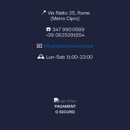
📍 Via Rialto 25, Roma
(Metro Cipro)
☎️ 347 990 0589
+39 0625391854
📧
info@solovinoenoteca.it
🕰️ Lun–Sab 11:00–23:00
PAGAMENT
O SICURO