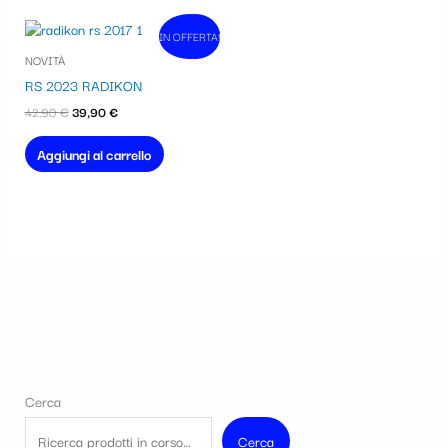
Il
Il
IN OFFERTA!
In vendita!
prezzo
prezzo
NOVITÀ
originale
attuale
era:
è:
RS 2023 RADIKON
42,90 €.
39,90 €.
42,90
€
39,90
€
Aggiungi al carrello
Cerca
Cerca