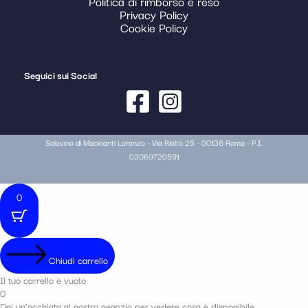
Politica di rimborso e reso
Privacy Policy
Cookie Policy
Seguici sui Social
Solovino di Macinanti Lorenzo - Via Rialto 25 - 00136 Roma - P.I.
03069720591
0
Chiudi carrello
Il tuo carrello è vuoto
0
Dai un'occhiata al nostro negozio per vedere cosa è disponibile