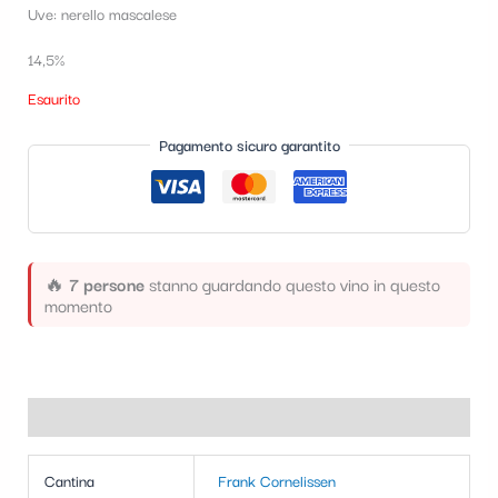
Uve: nerello mascalese
t
e
14,5%
g
Esaurito
o
Pagamento sicuro garantito
r
i
a
🔥
7 persone
stanno guardando questo vino in questo
momento
Informazioni aggiuntive
Cantina
Frank Cornelissen