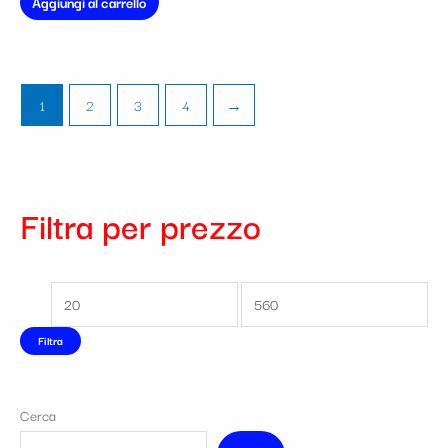
Aggiungi al carrello
1
2
3
4
→
Filtra per prezzo
Filtra
Cerca