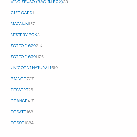
VINO SFUSO (BAG IN BOX)
23
GIFT CARD
1
MAGNUM
157
MISTERY BOX
3
SOTTO I €20
214
SOTTO I €30
1176
UNICORNI NATURALI
619
BIANCO
737
DESSERT
26
ORANGE
417
ROSATO
168
ROSSO
1084