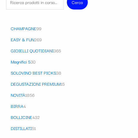
Cerca
CHAMPAGNE
99
EASY & FUN
269
GIOIELLI QUOTIDIANI
365
Magnifici 5
30
SOLOVINO BEST PICKS
38
DEGUSTAZIONI PREMIUM
15
NOVITÀ
1856
BIRRA
4
BOLLICINE
432
DISTILLATI
51