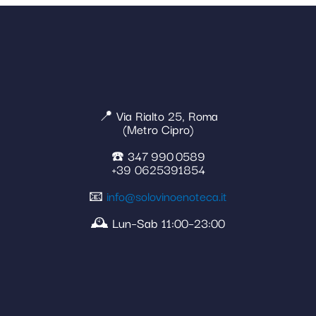
📍 Via Rialto 25, Roma
(Metro Cipro)
☎️ 347 990 0589
+39 0625391854
📧
info@solovinoenoteca.it
🕰️ Lun–Sab 11:00–23:00