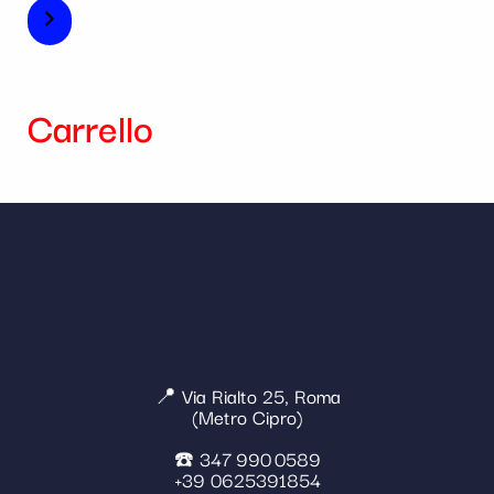
Carrello
📍 Via Rialto 25, Roma
(Metro Cipro)
☎️ 347 990 0589
+39 0625391854