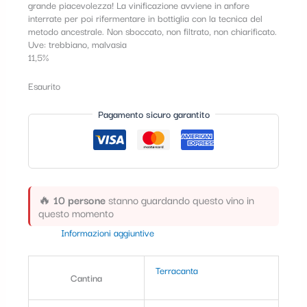
grande piacevolezza! La vinificazione avviene in anfore
t
interrate per poi rifermentare in bottiglia con la tecnica del
metodo ancestrale. Non sboccato, non filtrato, non chiarificato.
e
Uve: trebbiano, malvasia
g
11,5%
o
Esaurito
r
Pagamento sicuro garantito
i
a
🔥
10 persone
stanno guardando questo vino in
questo momento
Informazioni aggiuntive
Terracanta
Cantina