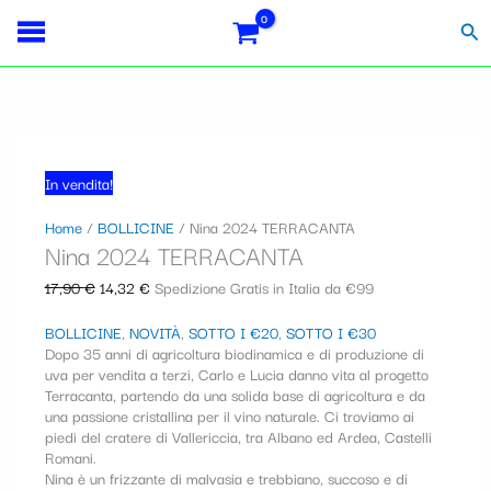
Vai
Il
Il
S
al
prezzo
prezzo
Cer
contenuto
originale
attuale
e
era:
è:
l
17,90 €.
14,32 €.
e
z
In vendita!
i
Home
/
BOLLICINE
/ Nina 2024 TERRACANTA
o
Nina 2024 TERRACANTA
n
17,90
€
14,32
€
Spedizione Gratis in Italia da €99
a
u
BOLLICINE
,
NOVITÀ
,
SOTTO I €20
,
SOTTO I €30
Dopo 35 anni di agricoltura biodinamica e di produzione di
n
uva per vendita a terzi, Carlo e Lucia danno vita al progetto
Terracanta, partendo da una solida base di agricoltura e da
a
una passione cristallina per il vino naturale. Ci troviamo ai
piedi del cratere di Vallericcia, tra Albano ed Ardea, Castelli
c
Romani.
a
Nina è un frizzante di malvasia e trebbiano, succoso e di