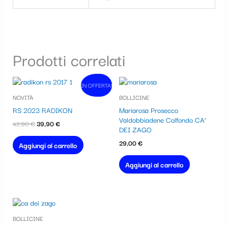
Prodotti correlati
Il
Il
IN OFFERTA!
In vendita!
prezzo
prezzo
NOVITÀ
BOLLICINE
originale
attuale
era:
è:
RS 2023 RADIKON
Mariarosa Prosecco
42,90 €.
39,90 €.
Valdobbiadene Colfondo CA’
42,90
€
39,90
€
DEI ZAGO
29,00
€
Aggiungi al carrello
Aggiungi al carrello
BOLLICINE