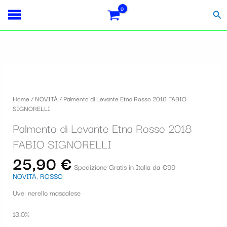
Vai
S
al
Cer
contenuto
e
l
e
z
i
Home
/
NOVITÀ
/ Palmento di Levante Etna Rosso 2018 FABIO
o
SIGNORELLI
n
Palmento di Levante Etna Rosso 2018
a
FABIO SIGNORELLI
u
25,90
€
Spedizione Gratis in Italia da €99
n
NOVITÀ
,
ROSSO
a
Uve: nerello mascalese
c
13,0%
a