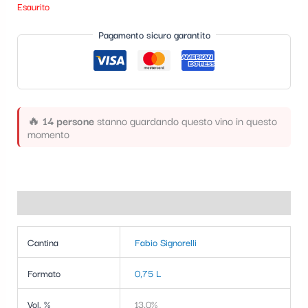
Esaurito
t
e
Pagamento sicuro garantito
g
o
r
🔥
14 persone
stanno guardando questo vino in questo
i
momento
a
Informazioni aggiuntive
Cantina
Fabio Signorelli
Formato
0,75 L
Vol. %
13,0%