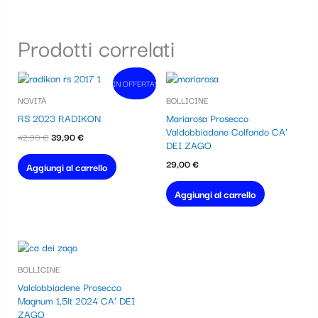
Prodotti correlati
Il
Il
IN OFFERTA!
In vendita!
prezzo
prezzo
NOVITÀ
BOLLICINE
originale
attuale
era:
è:
RS 2023 RADIKON
Mariarosa Prosecco
42,90 €.
39,90 €.
Valdobbiadene Colfondo CA’
42,90
€
39,90
€
DEI ZAGO
29,00
€
Aggiungi al carrello
Aggiungi al carrello
BOLLICINE
Valdobbiadene Prosecco
Magnum 1,5lt 2024 CA’ DEI
ZAGO