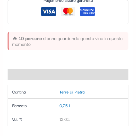
Pagamento sicuro garantito
t
e
g
o
🔥
10 persone
stanno guardando questo vino in questo
r
momento
i
a
Informazioni aggiuntive
Cantina
Terre di Pietra
Formato
0,75 L
Vol. %
12,0%