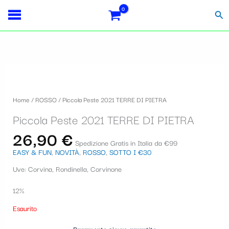
Vai
S
al
Cer
contenuto
e
l
e
z
i
Home
/
ROSSO
/ Piccola Peste 2021 TERRE DI PIETRA
o
Piccola Peste 2021 TERRE DI PIETRA
n
26,90
€
a
Spedizione Gratis in Italia da €99
EASY & FUN
,
NOVITÀ
,
ROSSO
,
SOTTO I €30
u
Uve: Corvina, Rondinella, Corvinone
n
a
12%
c
Esaurito
a