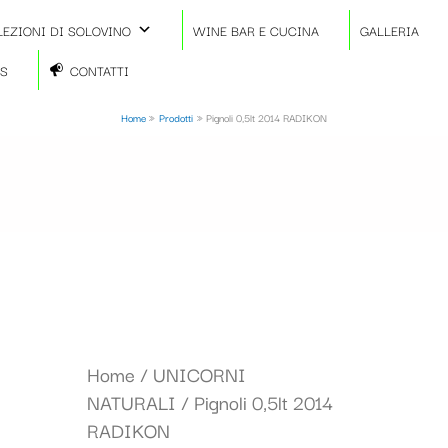
LEZIONI DI SOLOVINO
WINE BAR E CUCINA
GALLERIA
TS
CONTATTI
Home
Prodotti
Pignoli 0,5lt 2014 RADIKON
Pignoli
Home
/
UNICORNI
0,5lt
NATURALI
/ Pignoli 0,5lt 2014
2014
RADIKON