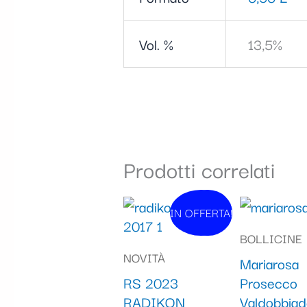
Vol. %
13,5%
Prodotti correlati
Il
Il
IN OFFERTA!
In vendita!
prezzo
prezzo
BOLLICINE
originale
attuale
NOVITÀ
Mariarosa
era:
è:
RS 2023
Prosecco
42,90 €.
39,90 €.
RADIKON
Valdobbia