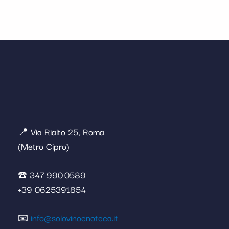
📍 Via Rialto 25, Roma
(Metro Cipro)
☎️ 347 990 0589
+39 0625391854
📧
info@solovinoenoteca.it