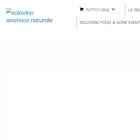
Vai
TUTTI I VINI
LE SE
al
contenuto
SOLOVINO FOOD & WINE EVEN