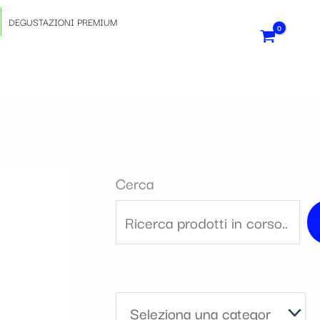
S
DEGUSTAZIONI PREMIUM
e
l
e
z
Cerca
i
o
n
a