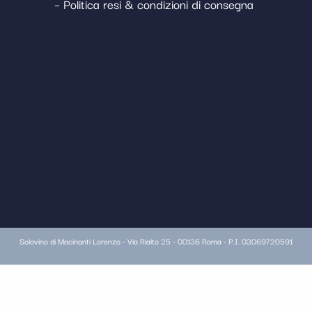
– Politica resi & condizioni di consegna
Solovino di Macinanti Lorenzo - Via Rialto 25 - 00136 Roma - P.I. 03069720591