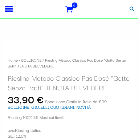
Vai
S
al
Cer
contenuto
e
l
e
z
i
Home
/
BOLLICINE
/ Riesling Metodo Classico Pas Dosé “Gatto Senza
o
Baffi” TENUTA BELVEDERE
n
Riesling Metodo Classico Pas Dosé “Gatto
a
Senza Baffi” TENUTA BELVEDERE
u
33,90
€
Spedizione Gratis in Italia da €99
n
BOLLICINE
,
GIOIELLI QUOTIDIANI
,
NOVITÀ
a
Riesling 100% 36 Mesi sui lieviti
c
uve:Riesling Italico
a
alc.: 12,5%