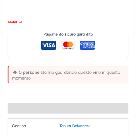
t
e
Esaurito
g
Pagamento sicuro garantito
o
r
i
a
🔥
5 persone
stanno guardando questo vino in questo
momento
Informazioni aggiuntive
Cantina
Tenuta Belvedere