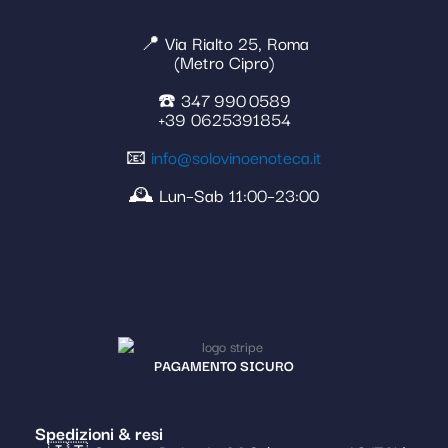
📍 Via Rialto 25, Roma
(Metro Cipro)
☎️ 347 990 0589
+39 0625391854
📧
info@solovinoenoteca.it
🕰️ Lun–Sab 11:00–23:00
PAGAMENTO SICURO
Spedizioni & resi