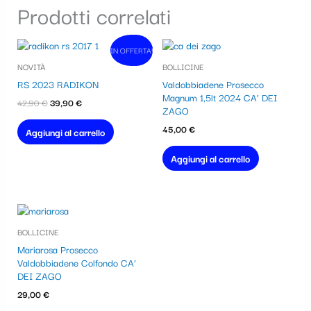
Prodotti correlati
Il
Il
IN OFFERTA!
In vendita!
prezzo
prezzo
NOVITÀ
BOLLICINE
originale
attuale
era:
è:
RS 2023 RADIKON
Valdobbiadene Prosecco
42,90 €.
39,90 €.
Magnum 1,5lt 2024 CA’ DEI
42,90
€
39,90
€
ZAGO
45,00
€
Aggiungi al carrello
Aggiungi al carrello
BOLLICINE
Mariarosa Prosecco
Valdobbiadene Colfondo CA’
DEI ZAGO
29,00
€