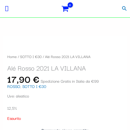
Vai
Importo
Totale
S
al
fiscale:
Carrello:
Cer
contenuto
e
l
e
z
i
Home
/
SOTTO I €30
/ Alé Rosso 2021 LA VILLANA
o
Alé Rosso 2021 LA VILLANA
n
17,90
€
a
Spedizione Gratis in Italia da €99
ROSSO
,
SOTTO I €30
u
Uve: aleatico
n
a
12,5%
c
Esaurito
a