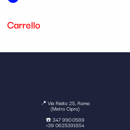
Carrello
📍 Via Rialto 25, Roma
(Metro Cipro)
☎️ 347 990 0589
+39 0625391854