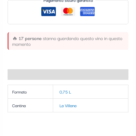
Pagamento sicuro garantito
t
e
g
o
🔥
17 persone
stanno guardando questo vino in questo
r
momento
i
a
Informazioni aggiuntive
Formato
0,75 L
Cantina
La Villana