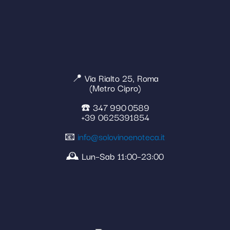
📍 Via Rialto 25, Roma
(Metro Cipro)
☎️ 347 990 0589
+39 0625391854
📧
info@solovinoenoteca.it
🕰️ Lun–Sab 11:00–23:00