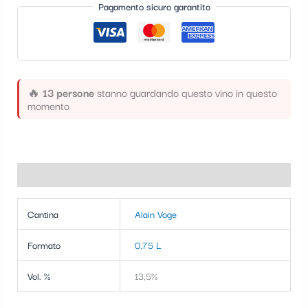
Pagamento sicuro garantito
t
e
g
o
🔥
13 persone
stanno guardando questo vino in questo
r
momento
i
a
Informazioni aggiuntive
Cantina
Alain Voge
Formato
0,75 L
Vol. %
13,5%