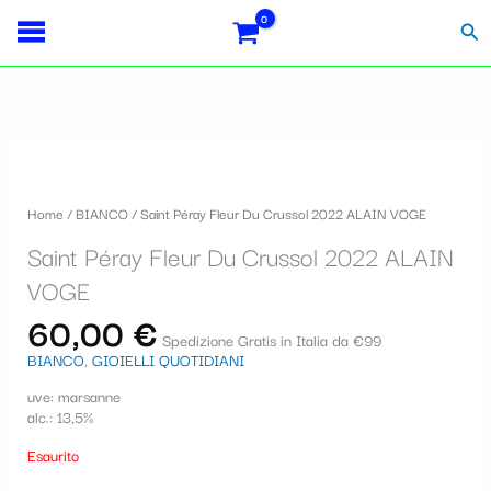
Vai
Importo
Totale
S
al
fiscale:
Carrello:
Cer
contenuto
e
l
e
z
i
Home
/
BIANCO
/ Saint Péray Fleur Du Crussol 2022 ALAIN VOGE
o
Saint Péray Fleur Du Crussol 2022 ALAIN
n
VOGE
a
60,00
€
u
Spedizione Gratis in Italia da €99
BIANCO
,
GIOIELLI QUOTIDIANI
n
uve: marsanne
a
alc.: 13,5%
c
Esaurito
a