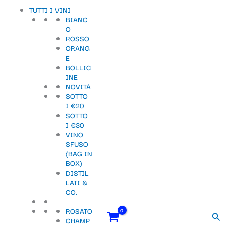
Vai
Importo
Totale
S
TUTTI I VINI
al
fiscale:
Carrello:
BIANC
contenuto
e
O
ROSSO
l
ORANG
e
E
BOLLIC
z
INE
NOVITÀ
i
SOTTO
o
I €20
SOTTO
n
I €30
VINO
a
SFUSO
u
(BAG IN
BOX)
n
DISTIL
LATI &
a
CO.
c
ROSATO
Cer
a
CHAMP