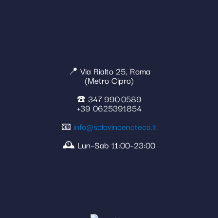
📍 Via Rialto 25, Roma
(Metro Cipro)
☎️ 347 990 0589
+39 0625391854
📧
info@solovinoenoteca.it
🕰️ Lun–Sab 11:00–23:00