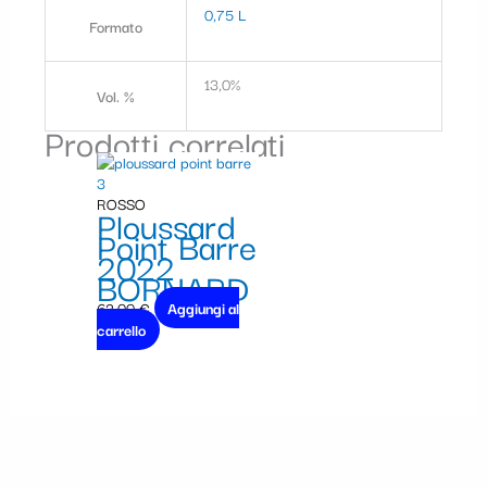
0,75 L
Formato
13,0%
Vol. %
Prodotti correlati
ROSSO
Ploussard
Point Barre
2022
BORNARD
62,00
€
Aggiungi al
carrello