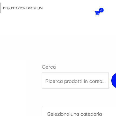
S
DEGUSTAZIONI PREMIUM
e
l
e
z
Cerca
i
o
n
a