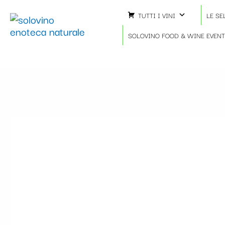
Vai
TUTTI I VINI
LE SE
al
contenuto
SOLOVINO FOOD & WINE EVEN