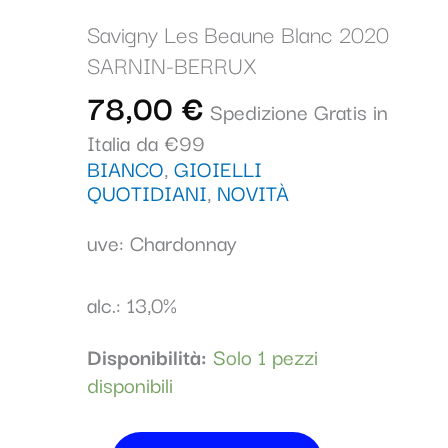
Blanc
Savigny Les Beaune Blanc 2020
2020
SARNIN-BERRUX
SARNIN-
BERRUX
78,00
€
Spedizione Gratis in
quantità
Italia da €99
BIANCO
,
GIOIELLI
QUOTIDIANI
,
NOVITÀ
uve: Chardonnay
alc.: 13,0%
Disponibilità:
Solo 1 pezzi
disponibili