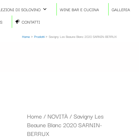
LEZIONI DI SOLOVINO
WINE BAR E CUCINA
GALLERIA
TS
CONTATTI
Home
Prodotti
Savigny Les Beaune Blanc 2020 SARNIN-BERRUX
Savigny
Home
/
NOVITÀ
/ Savigny Les
Les
Beaune Blanc 2020 SARNIN-
Beaune
BERRUX