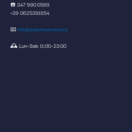
☎️ 347 990 0589
+39 0625391854
📧
info@solovinoenoteca.it
🕰️ Lun–Sab 11:00–23:00