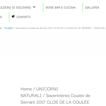
LEZIONI DI SOLOVINO
WINE BAR E CUCINA
GALLERIA
TS
CONTATTI
e
Prodotti
Savennières Coulée de Serrant 2017 CLOS DE LA COULÈE DE SERRANT – NICOLAS 
Savennières
Home
/
UNICORNI
Coulée
NATURALI
/ Savennières Coulée de
de
Serrant 2017 CLOS DE LA COULÈE