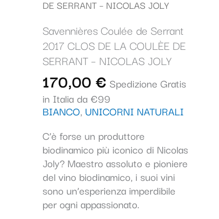
Serrant
DE SERRANT – NICOLAS JOLY
2017
Savennières Coulée de Serrant
CLOS
2017 CLOS DE LA COULÈE DE
DE
LA
SERRANT – NICOLAS JOLY
COULÈE
170,00
€
Spedizione Gratis
DE
in Italia da €99
SERRANT
BIANCO
,
UNICORNI NATURALI
-
NICOLAS
C’è forse un produttore
JOLY
biodinamico più iconico di Nicolas
quantità
Joly? Maestro assoluto e pioniere
del vino biodinamico, i suoi vini
sono un’esperienza imperdibile
per ogni appassionato.