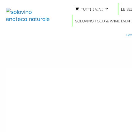
Vai
TUTTI I VINI
LE SE
al
contenuto
SOLOVINO FOOD & WINE EVEN
Hom