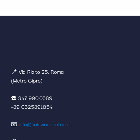
📍 Via Rialto 25, Roma
(Metro Cipro)
☎️ 347 990 0589
+39 0625391854
📧
info@solovinoenoteca.it