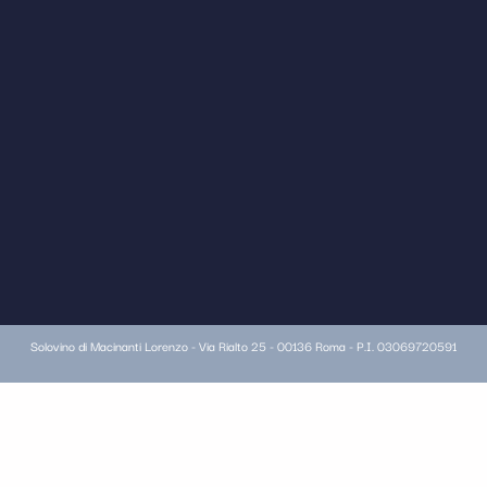
Solovino di Macinanti Lorenzo - Via Rialto 25 - 00136 Roma - P.I. 03069720591