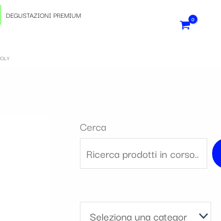
S
DEGUSTAZIONI PREMIUM
e
l
JOLY
e
z
Cerca
i
o
n
a