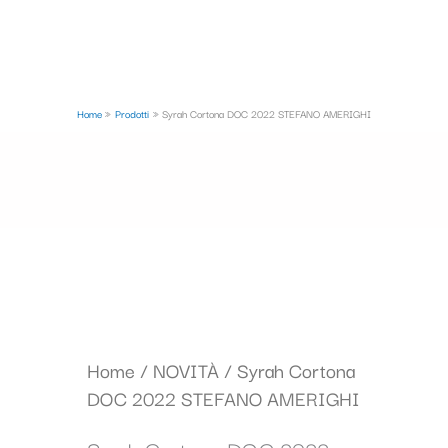
Home
Prodotti
Syrah Cortona DOC 2022 STEFANO AMERIGHI
Syrah
Home
/
NOVITÀ
/ Syrah Cortona
Cortona
DOC 2022 STEFANO AMERIGHI
DOC