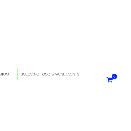
S
e
l
e
z
MIUM
SOLOVINO FOOD & WINE EVENTS
i
o
n
a