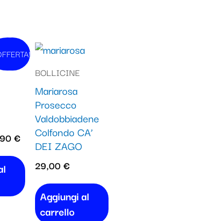
Il
OFFERTA!
n vendita!
zzo
prezzo
BOLLICINE
ginale
attuale
Mariarosa
:
è:
Prosecco
90 €.
39,90 €.
Valdobbiadene
Colfondo CA’
,90
€
DEI ZAGO
29,00
€
al
Aggiungi al
carrello