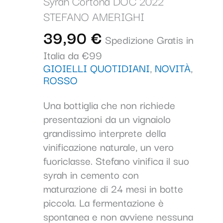
Syrah Cortona DOC 2022
2022
STEFANO AMERIGHI
STEFANO
AMERIGHI
39,90
€
Spedizione Gratis in
quantità
Italia da €99
GIOIELLI QUOTIDIANI
,
NOVITÀ
,
ROSSO
Una bottiglia che non richiede
presentazioni da un vignaiolo
grandissimo interprete della
vinificazione naturale, un vero
fuoriclasse. Stefano vinifica il suo
syrah in cemento con
maturazione di 24 mesi in botte
piccola. La fermentazione è
spontanea e non avviene nessuna