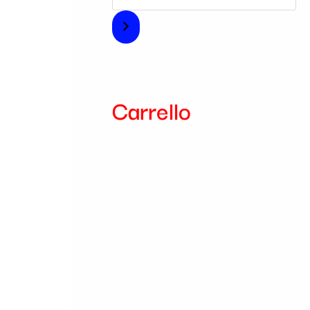
i
a
Carrello