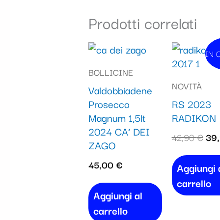
Prodotti correlati
Il
IN 
I
pre
BOLLICINE
ori
NOVITÀ
Valdobbiadene
era
Prosecco
RS 2023
42,
Magnum 1,5lt
RADIKON
2024 CA’ DEI
42,90
€
39
ZAGO
45,00
€
Aggiungi 
carrello
Aggiungi al
carrello