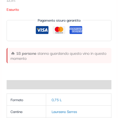
t
Esaurito
e
Pagamento sicuro garantito
g
o
r
i
🔥
18 persone
stanno guardando questo vino in questo
a
momento
Informazioni aggiuntive
Formato
0,75 L
Cantina
Laureano Serres