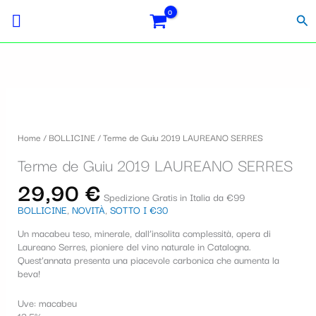
Vai
Importo
Totale
S
al
fiscale:
Carrello:
Cer
contenuto
e
l
e
z
i
Home
/
BOLLICINE
/ Terme de Guiu 2019 LAUREANO SERRES
o
Terme de Guiu 2019 LAUREANO SERRES
n
29,90
€
a
Spedizione Gratis in Italia da €99
BOLLICINE
,
NOVITÀ
,
SOTTO I €30
u
Un macabeu teso, minerale, dall’insolita complessità, opera di
n
Laureano Serres, pioniere del vino naturale in Catalogna.
a
Quest’annata presenta una piacevole carbonica che aumenta la
beva!
c
Uve: macabeu
a
13,5%