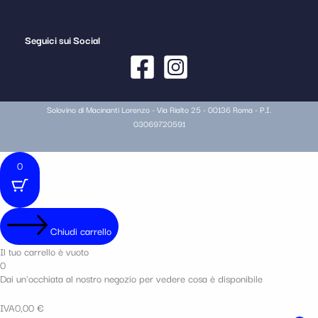
Seguici sui Social
Solovino di Macinanti Lorenzo - Via Rialto 25 - 00136 Roma - P.I.
03069720591
0
Chiudi carrello
Il tuo carrello è vuoto
0
Dai un'occhiata al nostro negozio per vedere cosa è disponibile
IVA
0,00
€