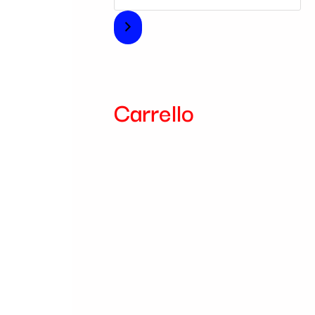
i
a
Carrello