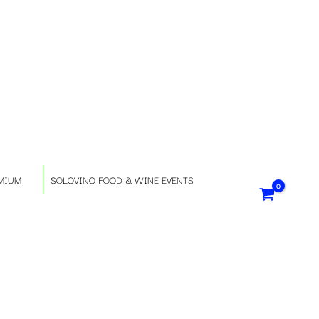
S
e
l
e
z
MIUM
SOLOVINO FOOD & WINE EVENTS
i
o
n
a