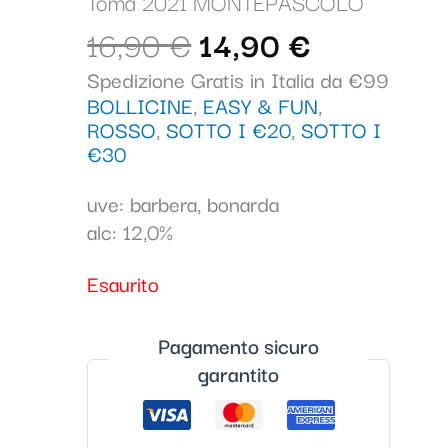
era:
è:
Tomà 2021 MONTEPASCOLO
16,90 €.
14,90 €.
16,90
€
14,90
€
Spedizione Gratis in Italia da €99
BOLLICINE
,
EASY & FUN
,
ROSSO
,
SOTTO I €20
,
SOTTO I
€30
uve: barbera, bonarda
alc: 12,0%
Esaurito
Pagamento sicuro
garantito