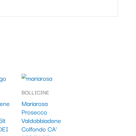
BOLLICINE
dene
Mariarosa
Prosecco
lt
Valdobbiadene
DEI
Colfondo CA’