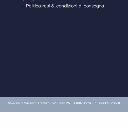
– Politica resi & condizioni di consegna
Solovino di Macinanti Lorenzo - Via Rialto 25 - 00136 Roma - P.I. 03069720591