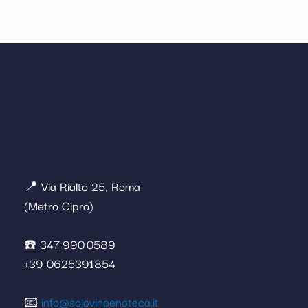
📍 Via Rialto 25, Roma
(Metro Cipro)
☎️ 347 990 0589
+39 0625391854
📧
info@solovinoenoteca.it