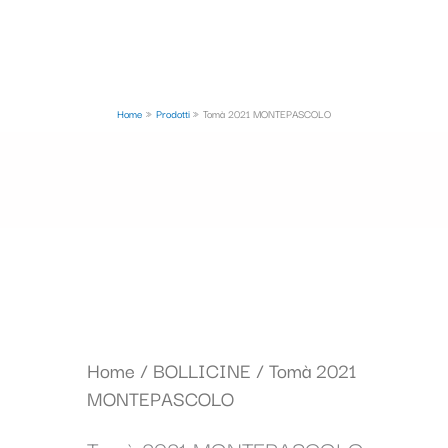
Home
Prodotti
Tomà 2021 MONTEPASCOLO
Il
Il
Home
/
BOLLICINE
/ Tomà 2021
prezzo
prezzo
MONTEPASCOLO
originale
attuale