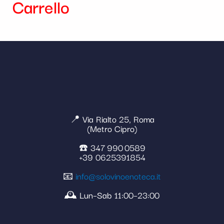
Carrello
📍 Via Rialto 25, Roma
(Metro Cipro)
☎️ 347 990 0589
+39 0625391854
📧
info@solovinoenoteca.it
🕰️ Lun–Sab 11:00–23:00