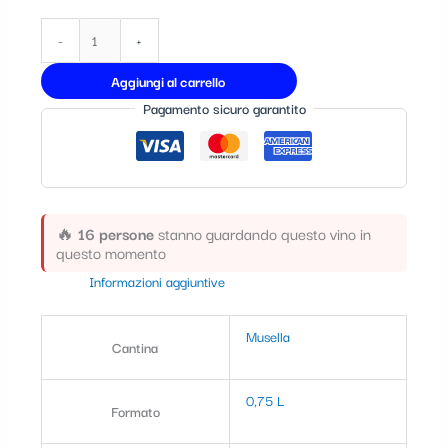
t
-
+
e
g
Aggiungi al carrello
Pagamento sicuro garantito
o
r
i
a
🔥
16 persone
stanno guardando questo vino in
questo momento
Informazioni aggiuntive
Musella
Cantina
0,75 L
Formato