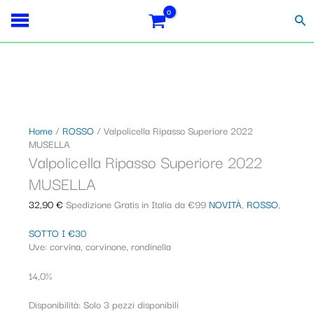
Vai
Importo
Totale
Valpolicella
S
al
fiscale:
Carrello:
Ripasso
Cer
contenuto
Superiore
e
2022
l
MUSELLA
quantità
e
z
i
Home
/
ROSSO
/ Valpolicella Ripasso Superiore 2022
MUSELLA
o
Valpolicella Ripasso Superiore 2022
n
MUSELLA
a
32,90
€
Spedizione Gratis in Italia da €99
NOVITÀ
,
ROSSO
,
u
SOTTO I €30
n
Uve: corvina, corvinone, rondinella
a
14,0%
c
a
Disponibilità:
Solo 3 pezzi disponibili