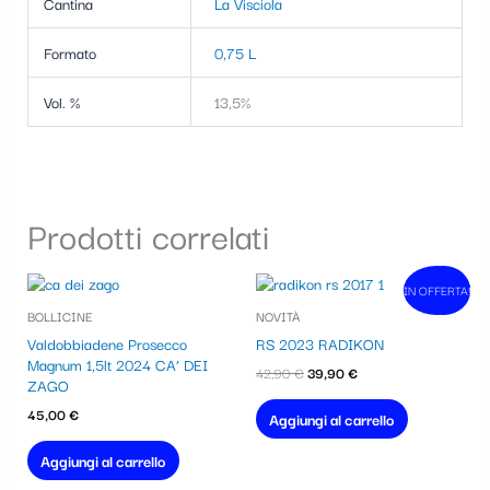
Cantina
La Visciola
Formato
0,75 L
Vol. %
13,5%
Prodotti correlati
Il
Il
IN OFFERTA!
In vendita!
prezzo
prezzo
BOLLICINE
NOVITÀ
originale
attuale
era:
è:
Valdobbiadene Prosecco
RS 2023 RADIKON
42,90 €.
39,90 €.
Magnum 1,5lt 2024 CA’ DEI
42,90
€
39,90
€
ZAGO
45,00
€
Aggiungi al carrello
Aggiungi al carrello