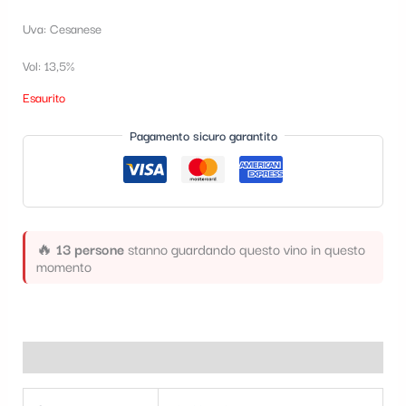
t
Uva: Cesanese
e
Vol: 13,5%
g
Esaurito
o
r
Pagamento sicuro garantito
i
a
🔥
13 persone
stanno guardando questo vino in questo
momento
Informazioni aggiuntive