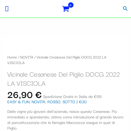
Vai
Importo
Totale
S
al
fiscale:
Carrello:
Cer
contenuto
e
l
e
z
i
Home
/
NOVITÀ
/ Vicinale Cesanese Del Piglio DOCG 2022 LA
o
VISCIOLA
n
Vicinale Cesanese Del Piglio DOCG 2022
a
LA VISCIOLA
u
26,90
€
Spedizione Gratis in Italia da €99
n
EASY & FUN
,
NOVITÀ
,
ROSSO
,
SOTTO I €30
a
Dalle vigne più giovani dell’azienda, nasce questo Cesanese. Più
c
immediato e spensierato, ottimo come introduzione al grande lavoro
di parcellizzazione che la famiglia Macciocca esegue in quel di
a
Piglio.