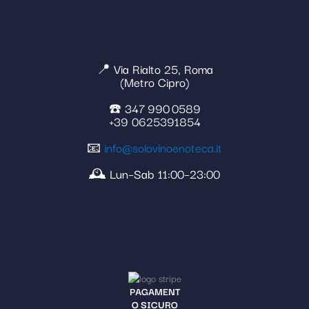
📍 Via Rialto 25, Roma
(Metro Cipro)
☎️ 347 990 0589
+39 0625391854
📧
info@solovinoenoteca.it
🕰️ Lun–Sab 11:00–23:00
PAGAMENT
O SICURO