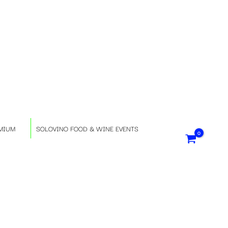
S
e
l
e
z
MIUM
SOLOVINO FOOD & WINE EVENTS
i
o
n
a