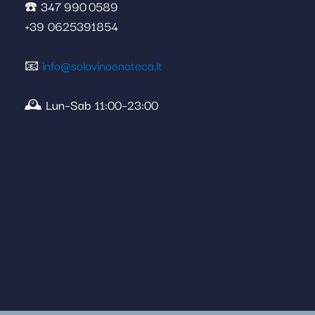
☎️ 347 990 0589
+39 0625391854
📧
info@solovinoenoteca.it
🕰️ Lun–Sab 11:00–23:00