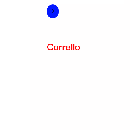
i
a
Carrello