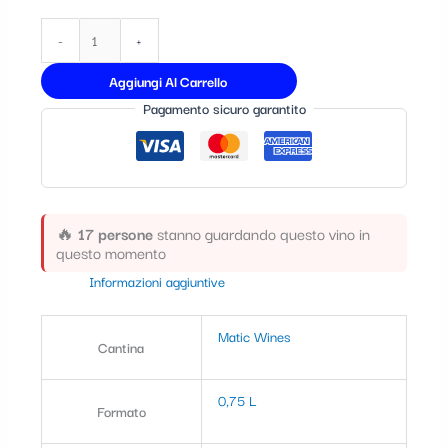
t
-
+
e
g
Aggiungi Al Carrello
Pagamento sicuro garantito
o
r
i
a
🔥
17 persone
stanno guardando questo vino in
questo momento
Informazioni aggiuntive
Matic Wines
Cantina
0,75 L
Formato