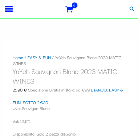
Vai
YaYeh
S
al
Sauvignon
Cer
contenuto
Blanc
e
2023
l
MATIC
WINES
e
quantità
z
i
Home
/
EASY & FUN
/ YaYeh Sauvignon Blanc 2023 MATIC
WINES
o
YaYeh Sauvignon Blanc 2023 MATIC
n
WINES
a
21,90
€
Spedizione Gratis in Italia da €99
BIANCO
,
EASY &
u
FUN
,
SOTTO I €30
n
Uva: Sauvigon Blanc
a
Vol: 12,5%
c
a
Disponibilità:
Solo 2 pezzi disponibili