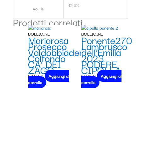
12,5%
Vol. %
Prodotti correlati
BOLLICINE
BOLLICINE
Mariarosa
Ponente270
Prosecco
Lambrusco
Valdobbiadene
dell’Emilia
Colfondo
2023
CA’ DEI
PODERE
ZAGO
CIPOLLA
29,00
€
Aggiungi al
17,00
€
Aggiungi al
carrello
carrello