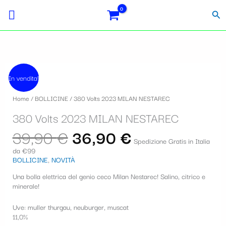
Vai
S
al
Cer
contenuto
e
l
e
Il
Il
z
prezzo
prezzo
In vendita!
originale
attuale
i
era:
è:
Home
/
BOLLICINE
/ 380 Volts 2023 MILAN NESTAREC
39,90 €.
36,90 €.
o
380 Volts 2023 MILAN NESTAREC
n
39,90
€
36,90
€
a
Spedizione Gratis in Italia
da €99
u
BOLLICINE
,
NOVITÀ
n
Una bolla elettrica del genio ceco Milan Nestarec! Salino, citrico e
a
minerale!
c
Uve: muller thurgau, neuburger, muscat
11,0%
a