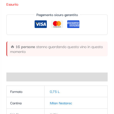
t
Esaurito
e
Pagamento sicuro garantito
g
o
r
i
🔥
16 persone
stanno guardando questo vino in questo
momento
a
Informazioni aggiuntive
Formato
0,75 L
Cantina
Milan Nestarec