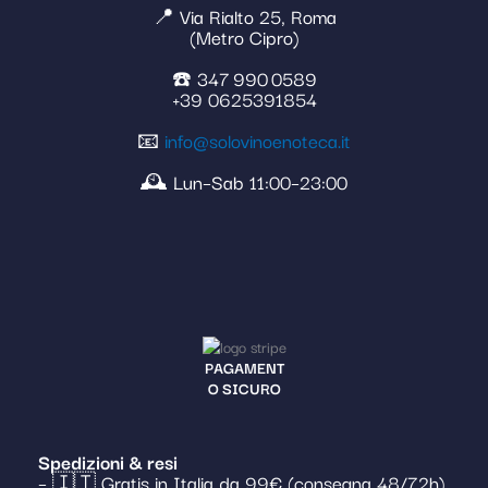
📍 Via Rialto 25, Roma
(Metro Cipro)
☎️ 347 990 0589
+39 0625391854
📧
info@solovinoenoteca.it
🕰️ Lun–Sab 11:00–23:00
PAGAMENT
O SICURO
Spedizioni & resi
– 🇮🇹 Gratis in Italia da 99€ (consegna 48/72h)