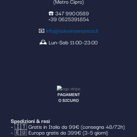
(Metro Cipro)
☎️ 347 990 0589
+39 0625391854
📧
info@solovinoenoteca.it
🕰️ Lun–Sab 11:00–23:00
PAGAMENT
O SICURO
Spedizioni & resi
– 🇮🇹 Gratis in Italia da 99€ (consegna 48/72h)
– 🇪🇺 Europa gratis da 399€ (3–5 giorni)