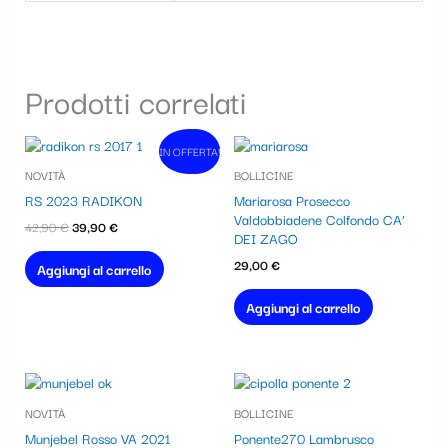
Prodotti correlati
Il
Il
IN OFFERTA!
In vendita!
prezzo
prezzo
NOVITÀ
BOLLICINE
originale
attuale
era:
è:
RS 2023 RADIKON
Mariarosa Prosecco
42,90 €.
39,90 €.
Valdobbiadene Colfondo CA’
42,90
€
39,90
€
DEI ZAGO
29,00
€
Aggiungi al carrello
Aggiungi al carrello
NOVITÀ
BOLLICINE
Munjebel Rosso VA 2021
Ponente270 Lambrusco