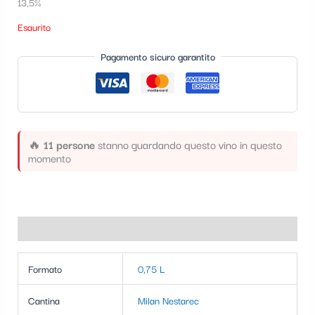
13,5%
t
Esaurito
e
g
Pagamento sicuro garantito
o
r
i
🔥
11 persone
stanno guardando questo vino in questo
a
momento
Informazioni aggiuntive
Formato
0,75 L
Cantina
Milan Nestarec