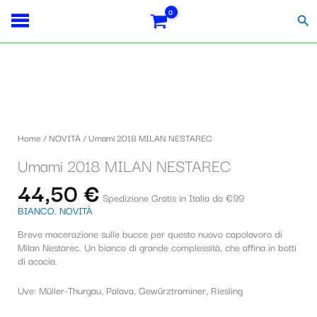
Vai
S
al
Cer
contenuto
e
l
e
z
i
Home
/
NOVITÀ
/ Umami 2018 MILAN NESTAREC
o
Umami 2018 MILAN NESTAREC
n
44,50
€
a
Spedizione Gratis in Italia da €99
BIANCO
,
NOVITÀ
u
Breve macerazione sulle bucce per questo nuovo capolavoro di
n
Milan Nestarec. Un bianco di grande complessità, che affina in botti
a
di acacia.
c
Uve: Müller-Thurgau, Palava, Gewürztraminer, Riesling
a