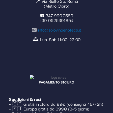
📍 Via Rialto 25, Roma
(Metro Cipro)
☎️ 347 990 0589
+39 0625391854
📧
info@solovinoenoteca.it
🕰️ Lun–Sab 11:00–23:00
PAGAMENTO SICURO
Spedizioni & resi
– 🇮🇹 Gratis in Italia da 99€ (consegna 48/72h)
– 🇪🇺 Europa gratis da 399€ (3–5 giorni)