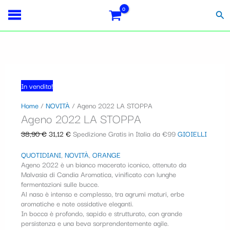
Vai
Ageno
Il
Il
S
al
2022
prezzo
prezzo
Cer
contenuto
LA
originale
attuale
e
STOPPA
era:
è:
l
quantità
38,90 €.
31,12 €.
e
z
In vendita!
i
Home
/
NOVITÀ
/ Ageno 2022 LA STOPPA
o
Ageno 2022 LA STOPPA
n
38,90
€
31,12
€
Spedizione Gratis in Italia da €99
GIOIELLI
a
QUOTIDIANI
,
NOVITÀ
,
ORANGE
u
Ageno 2022 è un bianco macerato iconico, ottenuto da
n
Malvasia di Candia Aromatica, vinificato con lunghe
fermentazioni sulle bucce.
a
Al naso è intenso e complesso, tra agrumi maturi, erbe
aromatiche e note ossidative eleganti.
c
In bocca è profondo, sapido e strutturato, con grande
a
persistenza e una beva sorprendentemente agile.