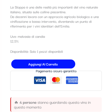
t
La Stoppa
è una delle realtà più importanti del vino naturale
italiano, situata sulle colline piacentine.
e
Da decenni lavora con un approccio agricolo biologico e una
g
vinificazione a basso intervento, diventando un punto di
riferimento per i vini identitari dell’Emilia.
o
r
Uve: malvasia di candia
12,5%
i
Disponibilità:
Solo 1 pezzi disponibili
a
Aggiungi Al Carrello
Pagamento sicuro garantito
🔥
4 persone
stanno guardando questo vino in
questo momento