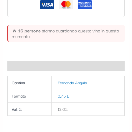
t
e
g
🔥
16 persone
stanno guardando questo vino in questo
o
momento
r
i
a
Informazioni aggiuntive
Cantina
Fernando Angulo
Formato
0,75 L
Vol. %
13,0%