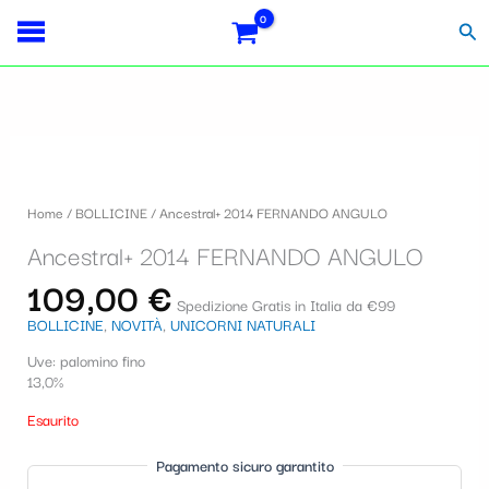
Vai
Importo
Totale
S
al
fiscale:
Carrello:
Cer
contenuto
e
l
e
z
i
Home
/
BOLLICINE
/ Ancestral+ 2014 FERNANDO ANGULO
o
Ancestral+ 2014 FERNANDO ANGULO
n
109,00
€
a
Spedizione Gratis in Italia da €99
BOLLICINE
,
NOVITÀ
,
UNICORNI NATURALI
u
Uve: palomino fino
n
13,0%
a
Esaurito
c
Pagamento sicuro garantito
a