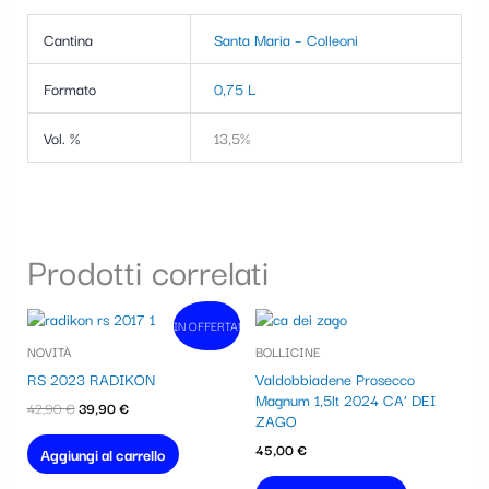
Cantina
Santa Maria – Colleoni
Formato
0,75 L
Vol. %
13,5%
Prodotti correlati
Il
Il
IN OFFERTA!
In vendita!
prezzo
prezzo
NOVITÀ
BOLLICINE
originale
attuale
era:
è:
RS 2023 RADIKON
Valdobbiadene Prosecco
42,90 €.
39,90 €.
Magnum 1,5lt 2024 CA’ DEI
42,90
€
39,90
€
ZAGO
45,00
€
Aggiungi al carrello