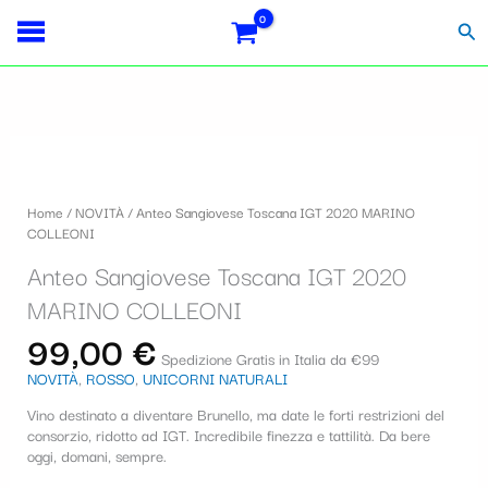
Vai
Importo
Totale
S
al
fiscale:
Carrello:
Cer
contenuto
e
l
e
Anteo
z
Sangiovese
i
Toscana
Home
/
NOVITÀ
/ Anteo Sangiovese Toscana IGT 2020 MARINO
IGT
o
COLLEONI
2020
MARINO
n
Anteo Sangiovese Toscana IGT 2020
COLLEONI
a
quantità
MARINO COLLEONI
u
99,00
€
Spedizione Gratis in Italia da €99
n
NOVITÀ
,
ROSSO
,
UNICORNI NATURALI
a
Vino destinato a diventare Brunello, ma date le forti restrizioni del
c
consorzio, ridotto ad IGT. Incredibile finezza e tattilità. Da bere
oggi, domani, sempre.
a