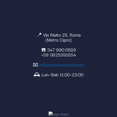
📍 Via Rialto 25, Roma
(Metro Cipro)
☎️ 347 990 0589
+39 0625391854
📧
info@solovinoenoteca.it
🕰️ Lun–Sab 11:00–23:00