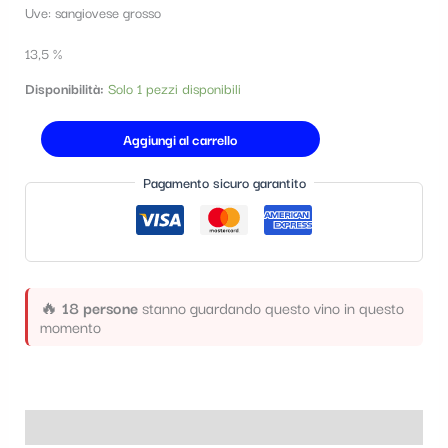
Uve: sangiovese grosso
t
e
13,5 %
g
Disponibilità:
Solo 1 pezzi disponibili
o
Aggiungi al carrello
r
i
Pagamento sicuro garantito
a
🔥
18 persone
stanno guardando questo vino in questo
momento
Informazioni aggiuntive